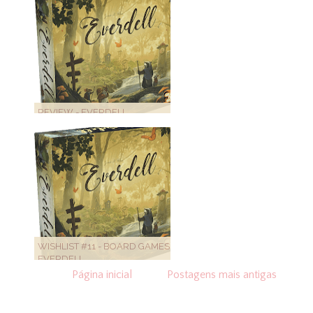
REVIEW - EVERDELL
WISHLIST #11 - BOARD GAMES -
EVERDELL
Página inicial
Postagens mais antigas