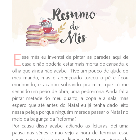
E
sse mês eu inventei de pintar as paredes aqui de
casa e não poderia estar mais morta de cansada, e
olha que ainda não acabei. Tive um pouco de ajuda do
meu marido, mas o abençoado torceu o pé e ficou
moribundo, e acabou sobrando pra mim, que tô me
sentindo um peão de obra, uma pedreirona. Ainda falta
pintar metade do meu quarto, a copa e a sala, mas
espero que até antes do Natal eu já tenha dado jeito
nessa peleja porque ninguém merece passar o Natal no
meio da bagunça da "reforma".
Por causa disso acabei adiando as leituras, dei uma
pausa nas séries e não vejo a hora de terminar esse
serviço pra voltar à rotina literária. Nem meus jogos de