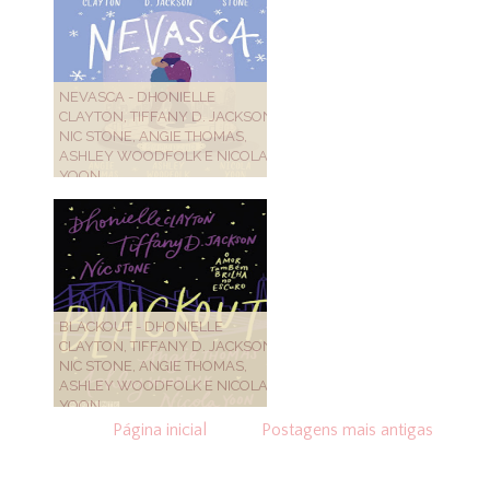
NEVASCA - DHONIELLE
CLAYTON, TIFFANY D. JACKSON,
NIC STONE, ANGIE THOMAS,
ASHLEY WOODFOLK E NICOLA
YOON
BLACKOUT - DHONIELLE
CLAYTON, TIFFANY D. JACKSON,
NIC STONE, ANGIE THOMAS,
ASHLEY WOODFOLK E NICOLA
YOON
Página inicial
Postagens mais antigas