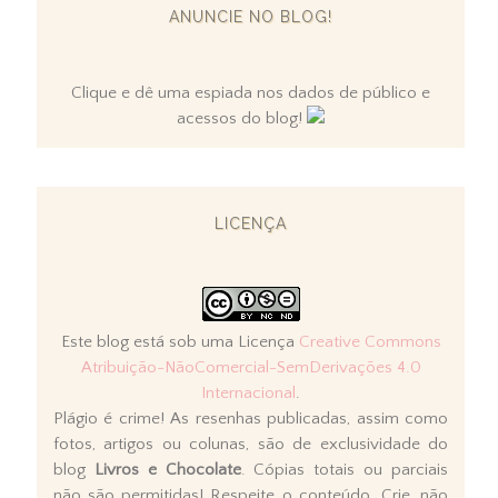
ANUNCIE NO BLOG!
Clique e dê uma espiada nos dados de público e
acessos do blog!
LICENÇA
Este blog está sob uma Licença
Creative Commons
Atribuição-NãoComercial-SemDerivações 4.0
Internacional
.
Plágio é crime! As resenhas publicadas, assim como
fotos, artigos ou colunas, são de exclusividade do
blog
Livros e Chocolate
. Cópias totais ou parciais
não são permitidas! Respeite o conteúdo. Crie, não