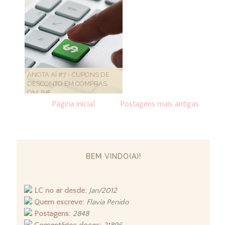
ANOTA AÍ #7 - CUPONS DE
DESCONTO EM COMPRAS
ONLINE
Página inicial
Postagens mais antigas
BEM VINDO(A)!
LC no ar desde:
Jan/2012
Quem escreve:
Flavia Penido
Postagens:
2848