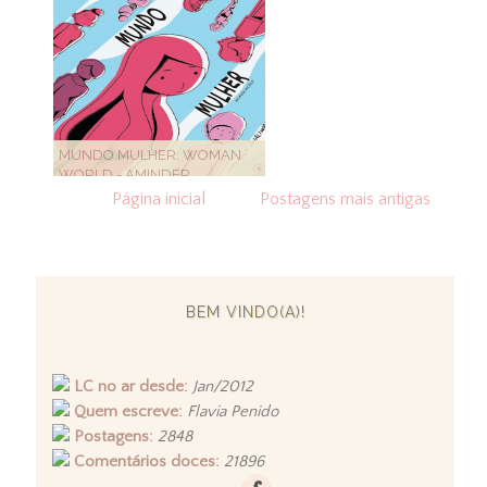
MUNDO MULHER: WOMAN
WORLD - AMINDER
DHALINWAL
Página inicial
Postagens mais antigas
BEM VINDO(A)!
LC no ar desde:
Jan/2012
Quem escreve:
Flavia Penido
Postagens:
2848
Comentários doces:
21896