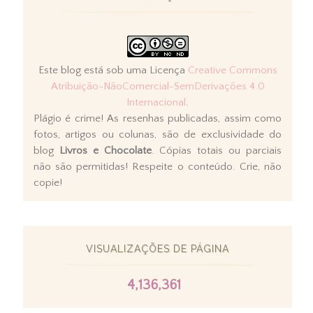
Este blog está sob uma Licença
Creative Commons
Atribuição-NãoComercial-SemDerivações 4.0
Internacional
.
Plágio é crime! As resenhas publicadas, assim como
fotos, artigos ou colunas, são de exclusividade do
blog
Livros e Chocolate
. Cópias totais ou parciais
não são permitidas! Respeite o conteúdo. Crie, não
copie!
VISUALIZAÇÕES DE PÁGINA
4,136,361