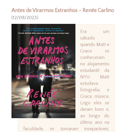
Antes de Virarmos Estranhos - Renée Carlino
(12/09/2023)
Era um
sábado
quando Matt e
Grace se
conheceram
no alojamento
estudantil da
NYU. Matt
estudava
fotografia, e
Grace, música.
Logo eles se
deram bem e,
ao longo do
último ano na
faculdade, se tornaram inseparáveis,