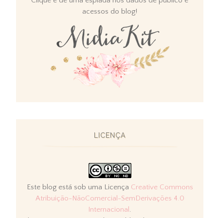
Clique e dê uma espiada nos dados de público e
acessos do blog!
LICENÇA
Este blog está sob uma Licença
Creative Commons
Atribuição-NãoComercial-SemDerivações 4.0
Internacional
.