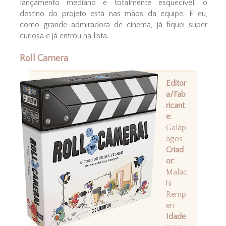
lançamento mediano e totalmente esquecível, o
destino do projeto está nas mãos da equipe. E eu,
como grande admiradora de cinema, já fiquei super
curiosa e já entrou na lista.
Roll Camera
Editor
a/Fab
ricant
e:
Galáp
agos
Criad
or:
Malac
hi
Remp
en
Idade