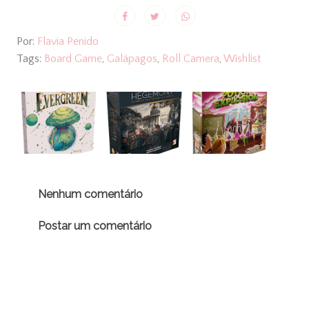
Por:
Flavia Penido
Tags:
Board Game
,
Galápagos
,
Roll Camera
,
Wishlist
Nenhum comentário
Postar um comentário