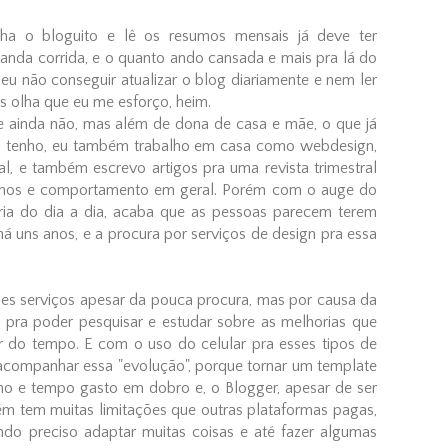
ha o bloguito e lê os resumos mensais já deve ter
anda corrida, e o quanto ando cansada e mais pra lá do
 eu não conseguir atualizar o blog diariamente e nem ler
s olha que eu me esforço, heim.
 ainda não, mas além de dona de casa e mãe, o que já
 tenho, eu também trabalho em casa como webdesign,
al, e também escrevo artigos pra uma revista trimestral
filhos e comportamento em geral. Porém com o auge do
ria do dia a dia, acaba que as pessoas parecem terem
á uns anos, e a procura por serviços de design pra essa
ses serviços apesar da pouca procura, mas por causa da
o pra poder pesquisar e estudar sobre as melhorias que
 do tempo. E com o uso do celular pra esses tipos de
acompanhar essa "evolução", porque tornar um template
lho e tempo gasto em dobro e, o Blogger, apesar de ser
bém tem muitas limitações que outras plataformas pagas,
o preciso adaptar muitas coisas e até fazer algumas