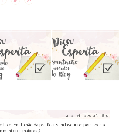
9 de abril de 2019 às 16:37
te hoje em dia não da pra ficar sem layout responsivo que
em monitores maiores ;)