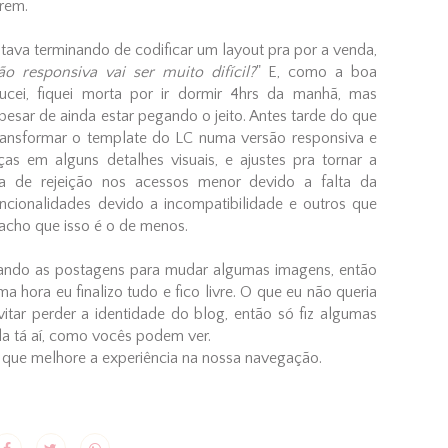
rem.
tava terminando de codificar um layout pra por a venda,
o responsiva vai ser muito difícil?
" E, como a boa
 fucei, fiquei morta por ir dormir 4hrs da manhã, mas
pesar de ainda estar pegando o jeito. Antes tarde do que
transformar o template do LC numa versão responsiva e
s em alguns detalhes visuais, e ajustes pra tornar a
 de rejeição nos acessos menor devido a falta da
funcionalidades devido a incompatibilidade e outros que
cho que isso é o de menos.
itando as postagens para mudar algumas imagens, então
hora eu finalizo tudo e fico livre. O que eu não queria
itar perder a identidade do blog, então só fiz algumas
a tá aí, como vocês podem ver.
 que melhore a experiência na nossa navegação.