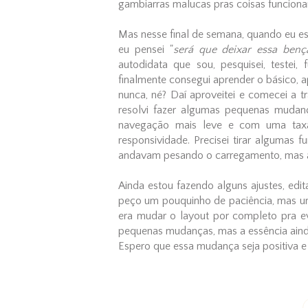
gambiarras malucas pras coisas funciona
Mas nesse final de semana, quando eu es
eu pensei "
será que deixar essa bençã
autodidata que sou, pesquisei, testei,
finalmente consegui aprender o básico, a
nunca, né? Daí aproveitei e comecei a 
resolvi fazer algumas pequenas mudança
navegação mais leve e com uma taxa
responsividade. Precisei tirar algumas 
andavam pesando o carregamento, mas a
Ainda estou fazendo alguns ajustes, ed
peço um pouquinho de paciência, mas uma 
era mudar o layout por completo pra ev
pequenas mudanças, mas a essência aind
Espero que essa mudança seja positiva e