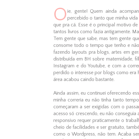
O
ie, gente! Quem ainda acompan
percebido o tanto que minha vida 
que pra cá. Esse é o principal motivo de
tantos livros como fazia antigamente. Ma
Tem gente que sabe, mas tem gente que
consome todo o tempo que tenho e não
fazendo layouts pra blogs, artes em ger
distribuída em BH sobre maternidade, 
Instagram e do Youtube, e com a corre
perdido o interesse por blogs como era h
área acabou caindo bastante.
Ainda assim, eu continuei oferecendo es
minha correria eu não tinha tanto temp
começaram a ser exigidas com o passar
acesso só crescendo, eu não conseguia 
responsivo requer praticamente o traba
cheio de facilidades e ser gratuito, tam
como o Wordpress, não tem. Acaba send