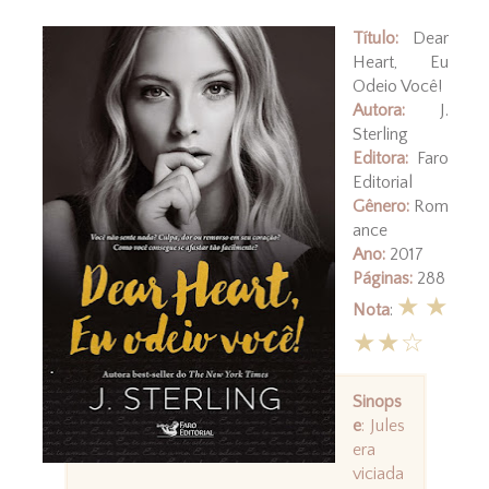
Título:
Dear
Heart, Eu
Odeio Você!
Autora:
J.
Sterling
Editora:
Faro
Editorial
Gênero:
Rom
ance
Ano:
2017
Páginas:
288
★★
Nota
:
★★☆
Sinops
e
: Jules
era
viciada