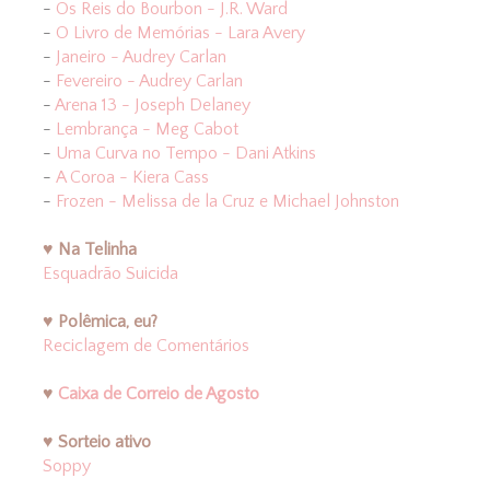
-
Os Reis do Bourbon - J.R. Ward
-
O Livro de Memórias - Lara Avery
-
Janeiro - Audrey Carlan
-
Fevereiro - Audrey Carlan
-
Arena 13 - Joseph Delaney
-
Lembrança - Meg Cabot
-
Uma Curva no Tempo - Dani Atkins
-
A Coroa - Kiera Cass
-
Frozen - Melissa de la Cruz e Michael Johnston
♥ Na Telinha
Esquadrão Suicida
♥ Polêmica, eu?
Reciclagem de Comentários
♥
Caixa de Correio de Agosto
♥ Sorteio ativo
Soppy