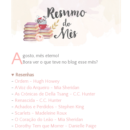
A
gosto, mês eterno!
Bora ver o que teve no blog esse mês?
♥ Resenhas
-
Ordem - Hugh Howey
-
A Voz do Arqueiro - Mia Sheridan
-
As Crônicas de Della Tsang - C.C. Hunter
-
Renascida - C.C. Hunter
-
Achados e Perdidos - Stephen King
-
Scarlets - Madeleine Roux
-
O Coração do Leão - Mia Sheridan
-
Dorothy Tem que Morrer - Danielle Paige