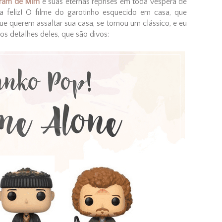
ram de Mim
e suas eternas reprises em toda véspera de
ia feliz! O filme do garotinho esquecido em casa, que
que querem assaltar sua casa, se tornou um clássico, e eu
os detalhes deles, que são divos: