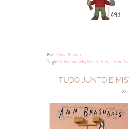
Por:
Flavia Penido
Tags:
Colecionáveis
,
Funko Pop!
,
Home Al
TUDO JUNTO E MI
22 