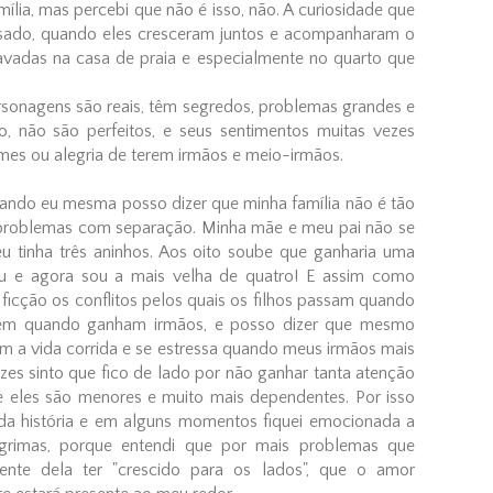
mília, mas percebi que não é isso, não. A curiosidade que
ssado, quando eles cresceram juntos e acompanharam o
avadas na casa de praia e especialmente no quarto que
onagens são reais, têm segredos, problemas grandes e
 não são perfeitos, e seus sentimentos muitas vezes
mes ou alegria de terem irmãos e meio-irmãos.
quando eu mesma posso dizer que minha família não é tão
 problemas com separação. Minha mãe e meu pai não se
 tinha três aninhos. Aos oito soube que ganharia uma
ceu e agora sou a mais velha de quatro! E assim como
a ficção os conflitos pelos quais os filhos passam quando
vêm quando ganham irmãos, e posso dizer que mesmo
m a vida corrida e se estressa quando meus irmãos mais
zes sinto que fico de lado por não ganhar tanta atenção
 eles são menores e muito mais dependentes. Por isso
da história e em alguns momentos fiquei emocionada a
ágrimas, porque entendi que por mais problemas que
dente dela ter "crescido para os lados", que o amor