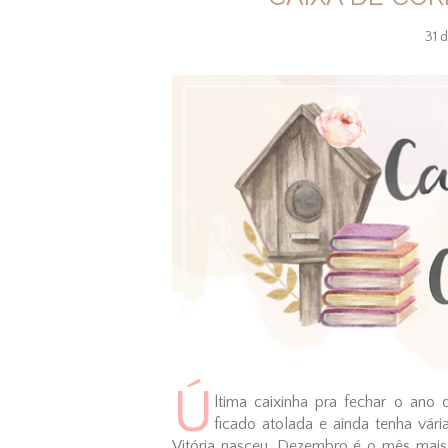
31 
Ú
ltima caixinha pra fechar o ano 
ficado atolada e ainda tenha vár
Vitória nasceu, Dezembro é o mês mais