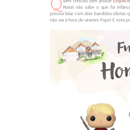
Q
uem cresceu sem assistir
Esquece
Natal não sabe o que foi infânc
precisa lidar com dois bandidos idiotas 
não via a hora de virarem Pops! E nota pr