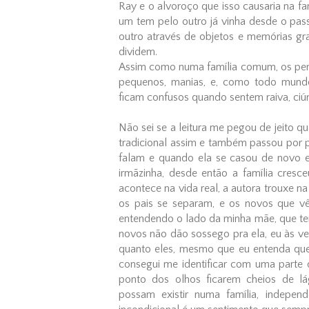
Ray e o alvoroço que isso causaria na fa
um tem pelo outro já vinha desde o pa
outro através de objetos e memórias gr
dividem.
Assim como numa família comum, os pers
pequenos, manias, e, como todo mundo,
ficam confusos quando sentem raiva, ciú
Não sei se a leitura me pegou de jeito 
tradicional assim e também passou por
falam e quando ela se casou de novo eu
irmãzinha, desde então a família cres
acontece na vida real, a autora trouxe n
os pais se separam, e os novos que 
entendendo o lado da minha mãe, que te
novos não dão sossego pra ela, eu às ve
quanto eles, mesmo que eu entenda que
consegui me identificar com uma parte 
ponto dos olhos ficarem cheios de l
possam existir numa família, indepen