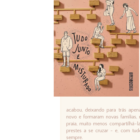
acabou, deixando para trás apen
novo e formaram novas famílias, 
praia, muito menos compartilhá-l
prestes a se cruzar - e, com tud
sempre.