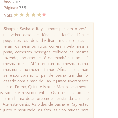
Ano:
2017
Páginas:
336
★★★★★
♥
Nota
:
Sinopse
: Sasha e Ray sempre passam o verão
na velha casa de férias da família. Desde
pequenos, os dois dividiram muitas coisas -
leram os mesmos livros, correram pela mesma
praia, comeram pêssegos colhidos na mesma
fazenda, tomaram café da manhã sentados à
mesma mesa. Até dormiram na mesma cama,
mas nunca ao mesmo tempo. Afinal, eles jamais
se encontraram. O pai de Sasha um dia foi
casado com a mãe de Ray, e juntos tiveram três
filhas: Emma, Quinn e Mattie. Mas o casamento
as rancor e ressentimentos. Os dois casaram de
mas nenhuma delas pretende desistir da casa de
a. Até este verão. As vidas de Sasha e Ray estão
o junto e misturado, as famílias vão mudar para