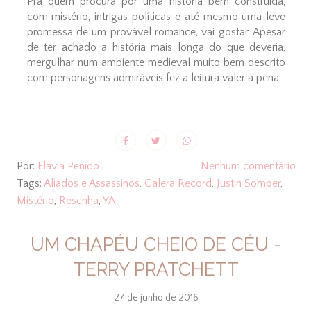
Pra quem procura por uma história bem construída,
com mistério, intrigas políticas e até mesmo uma leve
promessa de um provável romance, vai gostar. Apesar
de ter achado a história mais longa do que deveria,
mergulhar num ambiente medieval muito bem descrito
com personagens admiráveis fez a leitura valer a pena.
Por:
Flavia Penido
Nenhum comentário
Tags:
Aliados e Assassinos
,
Galera Record
,
Justin Somper
,
Mistério
,
Resenha
,
YA
UM CHAPÉU CHEIO DE CÉU -
TERRY PRATCHETT
27 de junho de 2016