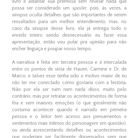
livro e adiantar sua premissa sem revelar nada que
possa ser considerado um
spoiler
, pois, às vezes, a
sinopse oculta detalhes que são importantes de serem
ressaltados para um melhor entendimento, mas, no
caso da sinopse desse livro, ela já entrega todo o
enredo inteiro sendo desnecessário eu fazer essa
apresentação, então vou pular pra opinião para não
encher linguiça e poupar nosso tempo.
A narrativa é feita em terceira pessoa e é intercalada
entre os pontos de vista de Haven, Carmine e Dr. de
Marco, e talvez esse tenha sido o motivo maior de eu
não ter me conectado como gostaria com a história.
Não por ela ser ruim nem nada disso, muito pelo
contrário, mas por retratar os acontecimentos de forma
fria e sem maiores emoções (o que geralmente não
costuma acontecer quando é narrado em primeira
pessoa e o leitor tem acesso aos pensamentos e
sentimentos mais íntimos do personagem em questão),
ou ainda acrescentando detalhes ou acontecimentos
que poderiam ser facilmente dispensados sem que