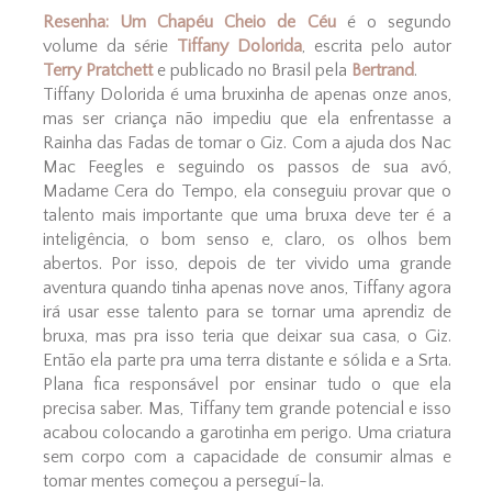
Resenha: Um Chapéu Cheio de Céu
é o segundo
volume da série
Tiffany Dolorida
, escrita pelo autor
Terry Pratchett
e publicado no Brasil pela
Bertrand
.
Tiffany Dolorida é uma bruxinha de apenas onze anos,
mas ser criança não impediu que ela enfrentasse a
Rainha das Fadas de tomar o Giz. Com a ajuda dos Nac
Mac Feegles e seguindo os passos de sua avó,
Madame Cera do Tempo, ela conseguiu provar que o
talento mais importante que uma bruxa deve ter é a
inteligência, o bom senso e, claro, os olhos bem
abertos. Por isso, depois de ter vivido uma grande
aventura quando tinha apenas nove anos, Tiffany agora
irá usar esse talento para se tornar uma aprendiz de
bruxa, mas pra isso teria que deixar sua casa, o Giz.
Então ela parte pra uma terra distante e sólida e a Srta.
Plana fica responsável por ensinar tudo o que ela
precisa saber. Mas, Tiffany tem grande potencial e isso
acabou colocando a garotinha em perigo. Uma criatura
sem corpo com a capacidade de consumir almas e
tomar mentes começou a perseguí-la.