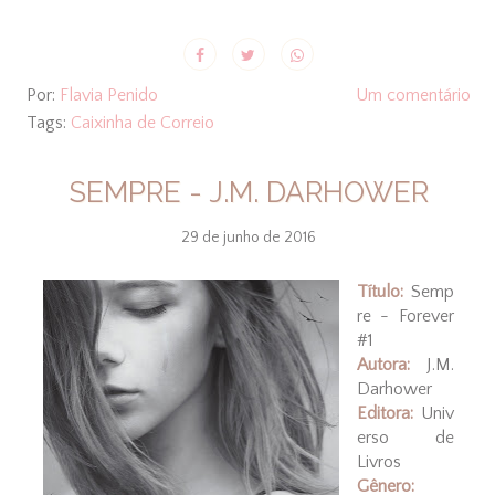
Por:
Flavia Penido
Um comentário
Tags:
Caixinha de Correio
SEMPRE - J.M. DARHOWER
29 de junho de 2016
Título:
Semp
re - Forever
#1
Autora:
J.M.
Darhower
Editora:
Univ
erso de
Livros
Gênero: