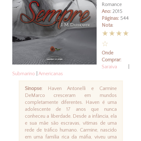
Romance
Ano:
2015
Páginas:
544
Nota
:
★★★★
☆
Onde
Comprar:
Saraiva
|
Submarino
|
Americanas
Sinopse
: Haven Antonelli e Carmine
DeMarco cresceram em mundos
completamente diferentes. Haven é uma
adolescente de 17 anos que nunca
conheceu a liberdade. Desde a infância, ela
e sua mãe são escravas, vítimas de uma
rede de tráfico humano. Carmine, nascido
em uma família rica da máfia, viveu uma