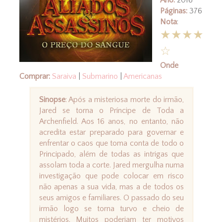
Páginas:
376
Nota
:
★★★★
☆
Onde
Comprar:
Saraiva
|
Submarino
|
Americanas
Sinopse
: Após a misteriosa morte do irmão,
Jared se torna o Príncipe de Toda a
Archenfield. Aos 16 anos, no entanto, não
acredita estar preparado para governar e
enfrentar o caos que toma conta de todo o
Principado, além de todas as intrigas que
assolam toda a corte. Jared mergulha numa
investigação que pode colocar em risco
não apenas a sua vida, mas a de todos os
seus amigos e familiares. O passado do seu
irmão logo se torna turvo e cheio de
mistérios. Muitos poderiam ter motivos