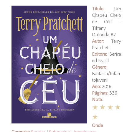
Título:
Um
Chapéu Cheio
de Céu -
Tiffany
Dolorida #2
Autor:
Terry
Pratchett
Editora:
Bertra
nd Brasil
Gênero:
Fantasia
/
Infan
tojuvenil
Ano:
2016
Páginas:
336
Nota
:
★★★★
★
Onde
Comprar:
Saraiva
|
Submarino
|
Americanas