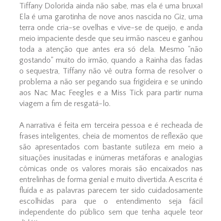
Tiffany Dolorida ainda não sabe, mas ela é uma bruxa!
Ela é uma garotinha de nove anos nascida no Giz, uma
terra onde cria-se ovelhas e vive-se de queijo, e anda
meio impaciente desde que seu irmão nasceu e ganhou
toda a atenção que antes era só dela. Mesmo "não
gostando" muito do irmão, quando a Rainha das fadas
o sequestra, Tiffany não vê outra forma de resolver o
problema a não ser pegando sua frigideira e se unindo
aos Nac Mac Feegles e a Miss Tick para partir numa
viagem a fim de resgatá-lo.
A narrativa é feita em terceira pessoa e é recheada de
frases inteligentes, cheia de momentos de reflexão que
são apresentados com bastante sutileza em meio a
situações inusitadas e inúmeras metáforas e analogias
cômicas onde os valores morais são encaixados nas
entrelinhas de forma genial e muito divertida. A escrita é
fluída e as palavras parecem ter sido cuidadosamente
escolhidas para que o entendimento seja fácil
independente do público sem que tenha aquele teor