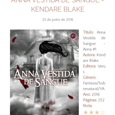
KENDARE BLAKE
25 de junho de 2016
Título:
Anna
Vestida de
Sangue -
Anna #1
Autora:
Kend
are Blake
Editora:
Veru
s
Gênero:
Fantasia
/
Sob
renatural/YA
Ano:
2016
Páginas:
252
Nota
:
★★★☆