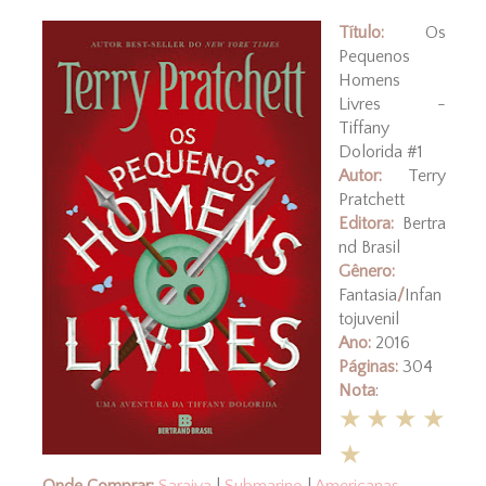
Título:
Os
Pequenos
Homens
Livres -
Tiffany
Dolorida #1
Autor:
Terry
Pratchett
Editora:
Bertra
nd Brasil
Gênero:
Fantasia
/
Infan
tojuvenil
Ano:
2016
Páginas:
304
Nota
:
★★★★
★
Onde Comprar:
Saraiva
|
Submarino
|
Americanas