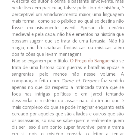
A escrita do autor é ótima e bastante envolvente, mas
neste livro em particular, talvez pelo tipo de história, é
perceptível um amadurecimento maior, uma linguagem
mais formal, como se o público ao qual se destina não
fosse exclusivamente juvenil. Apesar do cenário
medieval e pela capa, não há elementos na história que
possam sugerir que se trata de uma fantasia. Não há
magia, não há criaturas fantásticas ou místicas além
dos falcões que levam mensagens.
Não se enganem pelo título.
O Preço do Sangue
não se
trata de uma história com guerras e batalhas épicas e
sangrentas, pelo menos não nesse volume. A
comparação feita com
Game of Thrones
faz sentido
apenas no que diz respeito a intrincada trama que se
foca nas intrigas políticas e em Jared tentando
desvendar o mistério do assassinato do irmão que é
mais complexo do que se pode imaginar enquanto está
cercado por aqueles que são aliados e outros que são
os assassinos, só não se sabe quem é realmente quem
diz ser. Isso é um ponto super favorável para a trama
em si, pois o mistério convida o leitor a tentar