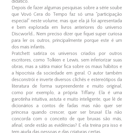
didático.
Depois de fazer algumas pesquisas sobre a série soube
que Vovó Cera do Tempo faz só uma "participação
especial" neste volume, mas que ela já foi apresentada
e bem explorada em livros anteriores do universo
Discworld... Nem preciso dizer que fiquei super curiosa
para ler os outros, principalmente porque este é um
dos mais infantis.
Pratchett satiriza os universos criados por outros
escritores, como Tolkien e Lewis, sem inferiorizar suas
obras, mas a sátira maior fica sobre os maus hábitos e
a hipocrisia da sociedade em geral. O autor também
desconstrói e inverte diversos clichês e estereótipos da
literatura de forma surpreendente e muito original,
como por exemplo, a própria Tiffany. Ela é uma
garotinha intuitiva, astuta e muito inteligente, que lê de
dicionários a contos de fadas mas não quer ser
princesa quando crescer, quer ser bruxa! Ela não
concorda com o conceito de que bruxas são más,
afinal, onde estão as evidências? E ela treina pra isso e
tem ajuda das pessoas e das criaturas certas.