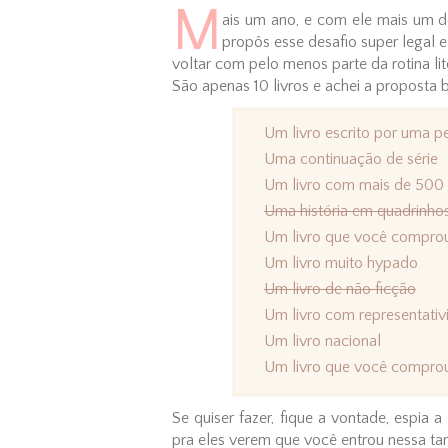
M
ais um ano, e com ele mais um de
propôs esse desafio super legal e 
voltar com pelo menos parte da rotina lit
São apenas 10 livros e achei a proposta 
Um livro escrito por uma p
Uma continuação de série
Um livro com mais de 500
Uma história em quadrinho
Um livro que você comprou
Um livro muito hypado
Um livro de não ficção
Um livro com representat
Um livro nacional
Um livro que você compro
Se quiser fazer, fique a vontade, espia a
pra eles verem que você entrou nessa ta