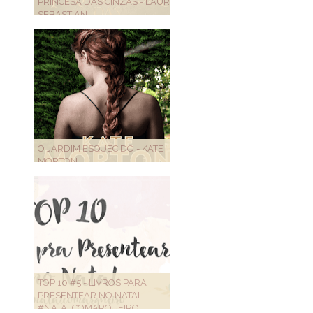
PRINCESA DAS CINZAS - LAURA
SEBASTIAN
O JARDIM ESQUECIDO - KATE
MORTON
TOP 10 #5 - LIVROS PARA
PRESENTEAR NO NATAL
#NATALCOMARQUEIRO