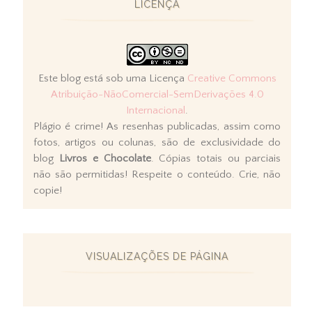
LICENÇA
Este blog está sob uma Licença
Creative Commons
Atribuição-NãoComercial-SemDerivações 4.0
Internacional
.
Plágio é crime! As resenhas publicadas, assim como
fotos, artigos ou colunas, são de exclusividade do
blog
Livros e Chocolate
. Cópias totais ou parciais
não são permitidas! Respeite o conteúdo. Crie, não
copie!
VISUALIZAÇÕES DE PÁGINA