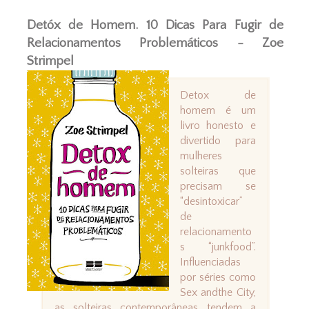
Detóx de Homem. 10 Dicas Para Fugir de
Relacionamentos Problemáticos - Zoe
Strimpel
Detox de
homem é um
livro honesto e
divertido para
mulheres
solteiras que
precisam se
“desintoxicar”
de
relacionamento
s “junkfood”.
Influenciadas
por séries como
Sex andthe City,
as solteiras contemporâneas tendem a