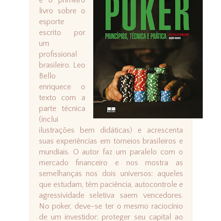
é o primeiro
livro sobre o
esporte
escrito por
um
profissional
brasileiro. Leo
Bello
enriquece o
texto com a
parte técnica
(inclui
ilustrações bem didáticas) e acrescenta
suas experiências em torneios brasileiros e
mundiais. O autor faz um paralelo com o
mercado financeiro e nos mostra as
semelhanças nos dois universos: aqueles
que estudam, têm paciência, autocontrole e
agressividade seletiva saem vencedores.
No poker, deve-se ter o mesmo raciocínio
de um investidor: proteger seu capital ao