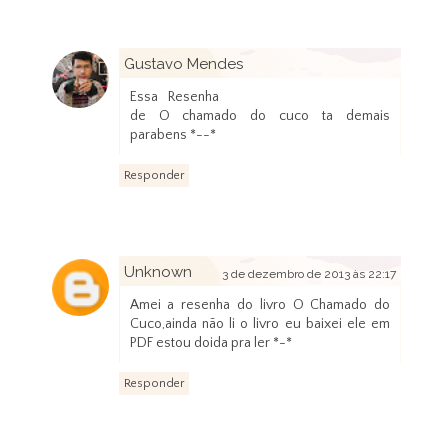
Gustavo Mendes
3 de dezembro de 2013 às 20:29
Essa Resenha
de O chamado do cuco ta demais
parabens *--*
Responder
Unknown
3 de dezembro de 2013 às 22:17
Amei a resenha do livro O Chamado do
Cuco,ainda não li o livro eu baixei ele em
PDF estou doida pra ler *-*
Responder