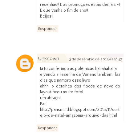
resenhas!! E as promoções estão demais =)
E que venha o fim de ano!!
Beijos!!
Responder
Unknown
3 de dezembro de 2013 às 19:47
Já to conferindo as polêmicas hahahahaha
e vendo a resenha de Veneno também, faz
dias que namoro esse livro
ahhh, o detalhes dos flocos de neve do
layout ficou muito fofo!
um abraço!
Pan
http://pansmind.blogspot.com/2013/11/sort
eio-de-natal-amazonia-arquivo-das.html
Responder