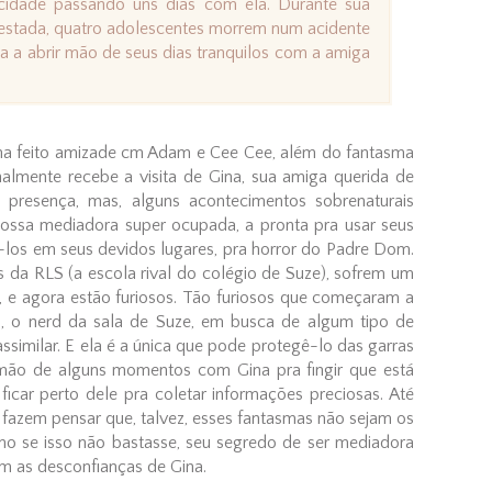
cidade passando uns dias com ela. Durante sua
estada, quatro adolescentes morrem num acidente
a a abrir mão de seus dias tranquilos com a amiga
a feito amizade cm Adam e Cee Cee, além do fantasma
nalmente recebe a visita de Gina, sua amiga querida de
 presença, mas, alguns acontecimentos sobrenaturais
nossa mediadora super ocupada, a pronta pra usar seus
los em seus devidos lugares, pra horror do Padre Dom.
 da RLS (a escola rival do colégio de Suze), sofrem um
, e agora estão furiosos. Tão furiosos que começaram a
, o nerd da sala de Suze, em busca de algum tipo de
similar. E ela é a única que pode protegê-lo das garras
r mão de alguns momentos com Gina pra fingir que está
ficar perto dele pra coletar informações preciosas. Até
fazem pensar que, talvez, esses fantasmas não sejam os
omo se isso não bastasse, seu segredo de ser mediadora
om as desconfianças de Gina.