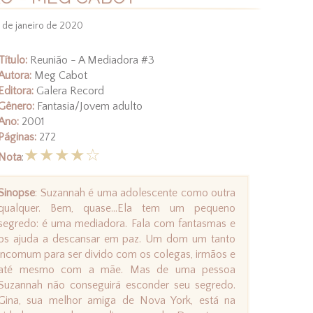
 de janeiro de 2020
Título:
Reunião - A Mediadora #3
Autora:
Meg Cabot
Editora:
Galera Record
Gênero:
Fantasia/Jovem adulto
Ano:
2001
Páginas:
272
★★★★☆
Nota
:
Sinopse
: Suzannah é uma adolescente como outra
qualquer. Bem, quase...Ela tem um pequeno
segredo: é uma mediadora. Fala com fantasmas e
os ajuda a descansar em paz. Um dom um tanto
incomum para ser divido com os colegas, irmãos e
até mesmo com a mãe. Mas de uma pessoa
Suzannah não conseguirá esconder seu segredo.
Gina, sua melhor amiga de Nova York, está na