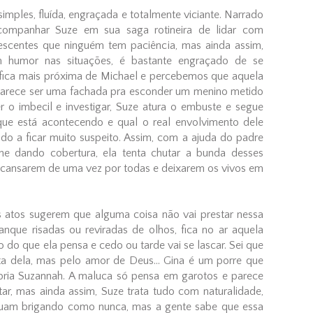
simples, fluída, engraçada e totalmente viciante. Narrado
companhar Suze em sua saga rotineira de lidar com
escentes que ninguém tem paciência, mas ainda assim,
om humor nas situações, é bastante engraçado de se
fica mais próxima de Michael e percebemos que aquela
arece ser uma fachada pra esconder um menino metido
o imbecil e investigar, Suze atura o embuste e segue
ue está acontecendo e qual o real envolvimento dele
do a ficar muito suspeito. Assim, com a ajuda do padre
he dando cobertura, ela tenta chutar a bunda desses
scansarem de uma vez por todas e deixarem os vivos em
s atos sugerem que alguma coisa não vai prestar nessa
ranque risadas ou reviradas de olhos, fica no ar aquela
 do que ela pensa e cedo ou tarde vai se lascar. Sei que
lta dela, mas pelo amor de Deus... Gina é um porre que
ópria Suzannah. A maluca só pensa em garotos e parece
tar, mas ainda assim, Suze trata tudo com naturalidade,
inuam brigando como nunca, mas a gente sabe que essa