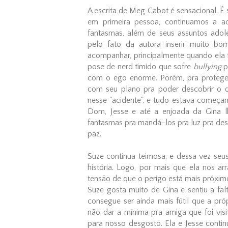
A escrita de Meg Cabot é sensacional. É 
em primeira pessoa, continuamos a a
fantasmas, além de seus assuntos adol
pelo fato da autora inserir muito b
acompanhar, principalmente quando ela 
pose de nerd tímido que sofre
bullying
p
com o ego enorme. Porém, pra proteger 
com seu plano pra poder descobrir o q
nesse "acidente", e tudo estava começan
Dom, Jesse e até a enjoada da Gina l
fantasmas pra mandá-los pra luz pra de
paz.
Suze continua teimosa, e dessa vez seu
história. Logo, por mais que ela nos ar
tensão de que o perigo está mais próximo
Suze gosta muito de Gina e sentiu a fa
consegue ser ainda mais fútil que a pr
não dar a mínima pra amiga que foi visi
para nosso desgosto. Ela e Jesse cont