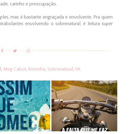
zade, carinho e preocupação.
imples, mas é bastante engraçada e envolvente. Pra quem
irabolantes envolvendo o sobrenatural, é leitura super
d
,
Meg Cabot
,
Resenha
,
Sobrenatural
,
YA