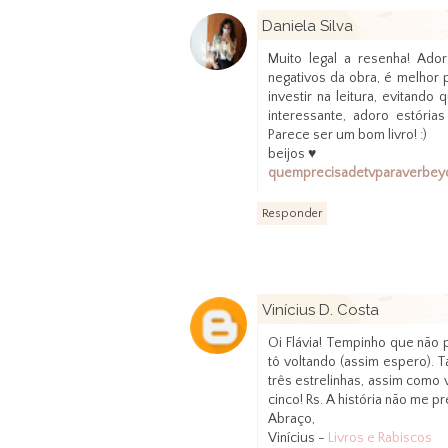
Daniela Silva
Muito legal a resenha! Ado
negativos da obra, é melhor
investir na leitura, evitan
interessante, adoro estória
Parece ser um bom livro! :)
beijos ♥
quemprecisadetvparaverbeyo
Responder
Vinícius D. Costa
Oi Flávia! Tempinho que não
tô voltando (assim espero). 
três estrelinhas, assim como 
cinco! Rs. A história não me pr
Abraço,
Vinícius -
Livros e Rabiscos