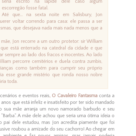
seria escrito na lápide dele caso algum
escorregão fosse fatal.
Até que... na sexta noite em Salisbury, Jon
rer voltar correndo para casa: ele passa a ser
asmas, que desejava nada mais nada menos que a
mãe, Jon recorre a um outro protetor: sir William
que está enterrado na catedral da cidade e que
tar sempre ao lado dos fracos e inocentes. Ao lado
illiam percorre cemitérios e duela contra zumbis,
crianças como também para cumprir seu próprio
ria esse grande mistério que ronda nosso nobre
ria toda.
 cenários e eventos reais
, O Cavaleiro Fantasma
conta a
 anos que está infeliz e insatisfeito por ter sido mandado
ndo sua mãe arranja um novo namorado barbudo e seu
 "Barba". A mãe dele achou que seria uma ótima ideia o
 pai dele estudou, mas Jon acredita piamente que foi
clusive roubou a amizade do seu cachorro! Ao chegar em
 o ambiente e faz novos amigos, mas jamais poderia