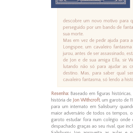
descobre um novo motivo para que
perseguido por um bando de fant
sua morte.
Mas em vez de pedir ajuda para a 
Longspee, um cavaleiro fantasma 
jurou, antes de ser assassinado, es
de Jon e de sua amiga Ella, sir W
lutando não só para ajudar as 
destino. Mas, para saber qual se
cavaleiro fantasma, só lendo a histó
Resenha:
Baseado em figuras históricas,
história de
Jon Withcroft
, um garoto de 11
para um internato em Salisburry qua
maior adversário de todos os tempos, o
garoto estudar fora num colégio onde o
despachado graças ao seu rival, que in
Salisburry, Jon aproveita as aulas e