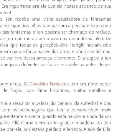
Era importante pra ele que ela ficasse sabendo de sua
meteu!
to, Jon recebe uma visita assustadora de fantasmas
go no lugar dos olhos que passam a persegui-lo jurando
 tais fantasmas e Jon poderia ser chamado de maluco,
 de Jon que mora com a avó nas redondezas, além de
explica que todas as gerações dos Hartgill haviam sido
mem para a forca há séculos atrás, e por parte de mãe,
a se ver livre dessa ameaça e tormento, Ella sugere a Jon
 que jurou defender os fracos e indefesos antes de ser
bem direta,
O Cavaleiro Fantasma
tem um ritmo super
e ficção com fatos históricos, muitos detalhes e
rma a ressaltar a beleza do cenário, da Catedral e dos
 com os personagens que tem a personalidade mais
 que entende e aceita quando está na pior e ainda dá um
graçada. Ella é uma menina inteligente e mandona, do tipo
e por ela, Jon estaria perdido e ferrado. A avó de Ella,