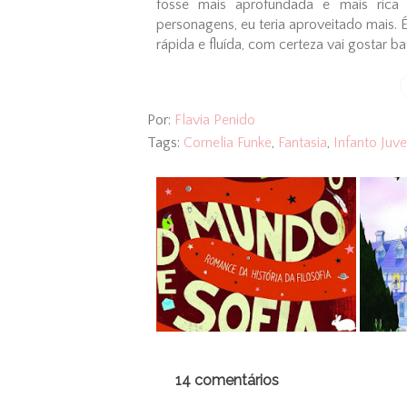
fosse mais aprofundada e mais rica 
personagens, eu teria aproveitado mais. 
rápida e fluída, com certeza vai gostar ba
Por:
Flavia Penido
Tags:
Cornelia Funke
,
Fantasia
,
Infanto Juve
14 comentários