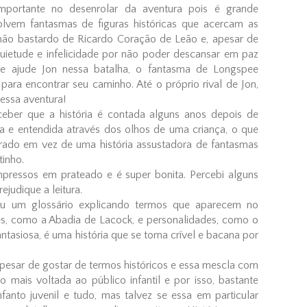
portante no desenrolar da aventura pois é grande
lvem fantasmas de figuras históricas que acercam as
rmão bastardo de Ricardo Coração de Leão e, apesar de
uietude e infelicidade por não poder descansar em paz
 ajude Jon nessa batalha, o fantasma de Longspee
ara encontrar seu caminho. Até o próprio rival de Jon,
essa aventura!
rceber que a história é contada alguns anos depois de
 e entendida através dos olhos de uma criança, o que
ado em vez de uma história assustadora de fantasmas
inho.
pressos em prateado e é super bonita. Percebi alguns
judique a leitura.
izou um glossário explicando termos que aparecem no
ades, como a Abadia de Lacock, e personalidades, como o
asiosa, é uma história que se torna crível e bacana por
apesar de gostar de termos históricos e essa mescla com
o mais voltada ao público infantil e por isso, bastante
, infanto juvenil e tudo, mas talvez se essa em particular