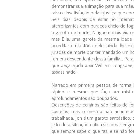
demonstrar sua animação para sua mãe. 
raiva e insatisfação pela injustiça que co
Seis dias depois de estar no interna
aterrorizantes com buracos cheio de fo
o garoto de morte. Ninguém mais viu os
mas Ella, uma garota da mesma idade
acreditar na história dele, ainda lhe 
juradas de morte por ter mandado um ho
Jon era descendente dessa família... Par
que peça ajuda a sir William Longspee,
assassinado...
Narrado em primeira pessoa de forma 
rápido e mesmo que faça um misto d
aprofundamentos são poupados.
Descrições de cenários são feitas de fo
castelos, mas o mesmo não acontece
trabalhada. Jon é um garoto sarcástico,
jeito de a situação crítica se tornar en
que sempre sabe o que faz, e se não foss