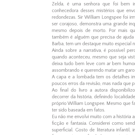
Zelda, é uma senhora que foi bem im
conhecedora desses mistérios que envo
redondezas. Sir William Longspee foi i
ser corajoso, demonstra uma grande inq
mesmo depois de morto. Por mais que
também é alguém que precisa de ajuda p
Barba, tem um destaque muito especial n
Ainda sobre a narrativa, é possível pe
quando aconteceu, mesmo que seja vista
deixa tudo bem leve com ar bem humor
assombrando e querendo matar um garot
A capa e a lombada tem os detalhes im
poucos erros da revisão, mas nada que pre
Ao final do livro a autora disponibil
decorrer da história, definindo localid
próprio William Longspee. Mesmo que fant
ter sido baseada em fatos.
Eu não me envolvi muito com a história 
ficção e fantasia. Considerei como send
superficial. Gosto de literatura infantil