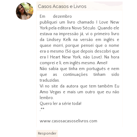
Casos Acasos e Livros
25 de janeiro de 2014 às 10:47
Em dezembro
publiquei um livro chamado I Love New
York pela editora Novo Século. Quando ele
estava na impressão já, vi o primeiro livro
da Lindsey Kelk na versão em inglês e
quase morri, porque pensei que o nome
era o mesmo (Só que depois descobri que
era I Heart New York, não Love). Na hora
comprei e li, em inglês mesmo. Amei!
Não sabia que tinha em português e nem
que as continuações tinham sido
traduzidas.
Vi no site da autora que tem também Eu
Amo Vegas e mais um outro que eu não
lembro.
Quero ler a série toda!
;**
www.casosacasoselivros.com
Responder