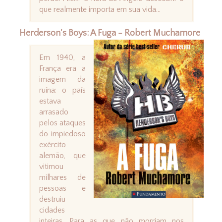
que realmente importa em sua vida...
Herderson's Boys: A Fuga - Robert Muchamore
Em 1940, a
França era a
imagem da
ruína: o país
estava
arrasado
pelos ataques
do impiedoso
exército
alemão, que
vitimou
milhares de
pessoas e
destruiu
cidades
inteiras. Para as que não morriam nos