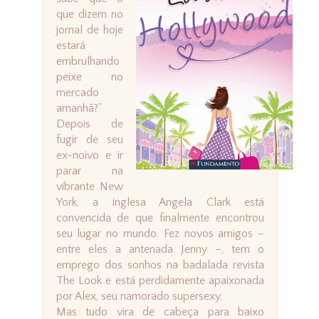
que dizem no
jornal de hoje
estará
embrulhando
peixe no
mercado
amanhã?”
Depois de
fugir de seu
ex-noivo e ir
parar na
vibrante New
York, a inglesa Angela Clark está
convencida de que finalmente encontrou
seu lugar no mundo. Fez novos amigos –
entre eles a antenada Jenny –, tem o
emprego dos sonhos na badalada revista
The Look e está perdidamente apaixonada
por Alex, seu namorado supersexy.
Mas tudo vira de cabeça para baixo