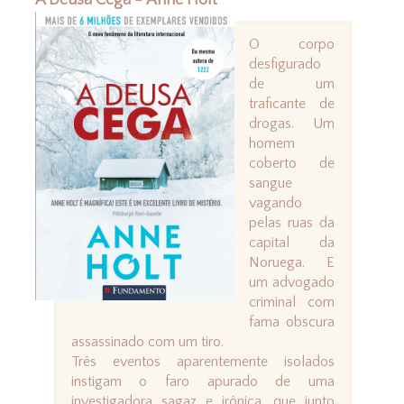
A Deusa Cega - Anne Holt
O corpo
desfigurado
de um
traficante de
drogas. Um
homem
coberto de
sangue
vagando
pelas ruas da
capital da
Noruega. E
um advogado
criminal com
fama obscura
assassinado com um tiro.
Três eventos aparentemente isolados
instigam o faro apurado de uma
investigadora sagaz e irônica, que junto