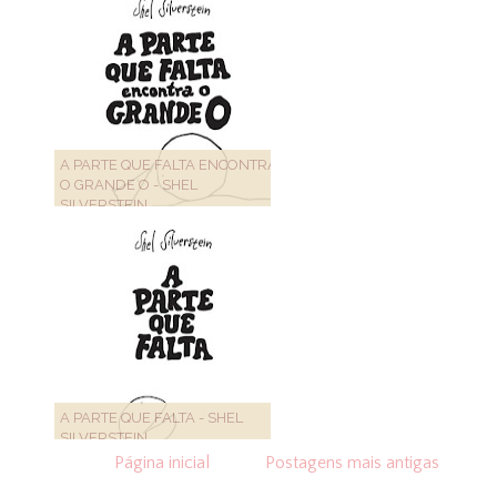
A PARTE QUE FALTA ENCONTRA
O GRANDE O - SHEL
SILVERSTEIN
A PARTE QUE FALTA - SHEL
SILVERSTEIN
Página inicial
Postagens mais antigas