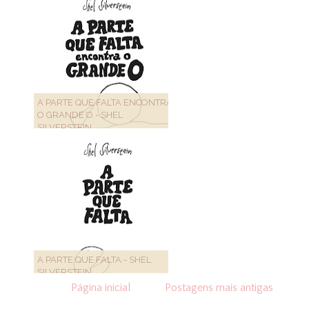
A PARTE QUE FALTA ENCONTRA
O GRANDE O - SHEL
SILVERSTEIN
A PARTE QUE FALTA - SHEL
SILVERSTEIN
Página inicial
Postagens mais antigas