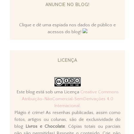
ANUNCIE NO BLOG!
Clique e dê uma espiada nos dados de público e
acessos do blog!
LICENÇA
Este blog está sob uma Licença
Creative Commons
Atribuição-NãoComercial-SemDerivações 4.0
Internacional
.
Plágio é crime! As resenhas publicadas, assim como
fotos, artigos ou colunas, são de exclusividade do
blog
Livros e Chocolate
. Cópias totais ou parciais
não são permitidas! Respeite o conteúdo. Crie, não