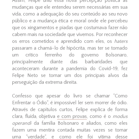
Assim, Felipe uniu essa nova percepção política às
mudanças que ele entendeu serem necessárias em sua
vida, como a adequação do seu conteúdo ao seu novo
público e a mudança ética e moral onde ele percebeu
que os xingamentos e piadas que costumava fazer não
cabem mais na sociedade que vivemos. Por reconhecer
os erros cometidos e aprendido com eles, os
haters
passaram a chamá-lo de hipócrita, mas ter se tornado
um crítico ferrenho do governo Bolsonaro,
principalmente diante das barbaridades que
aconteceram durante a pandemia do Covid-19, fez
Felipe Neto se tornar um dos principais alvos da
perseguição da extrema direita.
Confesso que apesar do livro se chamar "Como
Enfrentar o Ódio", é impossível ler sem morrer de ódio.
Através de capítulos curtos, Felipe explica de forma
clara, fluída, objetiva
e com provas
, como é o
modus
operandi
da família Bolsonaro e aliados, como eles
fazem uma mentira contada muitas vezes se tornar
uma "verdade", e como ele foi vítima desse