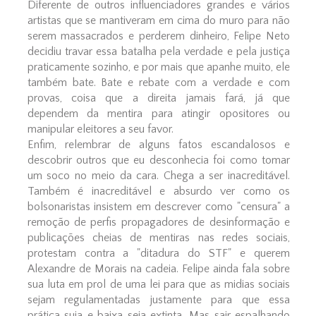
Diferente de outros influenciadores grandes e vários
artistas que se mantiveram em cima do muro para não
serem massacrados e perderem dinheiro, Felipe Neto
decidiu travar essa batalha pela verdade e pela justiça
praticamente sozinho, e por mais que apanhe muito, ele
também bate. Bate e rebate com a verdade e com
provas, coisa que a direita jamais fará, já que
dependem da mentira para atingir opositores ou
manipular eleitores a seu favor.
Enfim, relembrar de alguns fatos escandalosos e
descobrir outros que eu desconhecia foi como tomar
um soco no meio da cara. Chega a ser inacreditável.
Também é inacreditável e absurdo ver como os
bolsonaristas insistem em descrever como "censura" a
remoção de perfis propagadores de desinformação e
publicações cheias de mentiras nas redes sociais,
protestam contra a "ditadura do STF" e querem
Alexandre de Morais na cadeia. Felipe ainda fala sobre
sua luta em prol de uma lei para que as midias sociais
sejam regulamentadas justamente para que essa
prática suja e baixa seja extinta. Mas sair espalhando