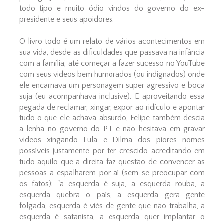
todo tipo e muito ódio vindos do governo do ex-
presidente e seus apoidores.
O livro todo é um relato de vários acontecimentos em
sua vida, desde as dificuldades que passava na infância
com a família, até começar a fazer sucesso no YouTube
com seus videos bem humorados (ou indignados) onde
ele encarnava um personagem super agressivo e boca
suja (eu acompanhava inclusive). E aproveitando essa
pegada de reclamar, xingar, expor ao ridículo e apontar
tudo o que ele achava absurdo, Felipe também descia
a lenha no governo do PT e não hesitava em gravar
videos xingando Lula e Dilma dos piores nomes
possíveis justamente por ter crescido acreditando em
tudo aquilo que a direita faz questão de convencer as
pessoas a espalharem por aí (sem se preocupar com
os fatos): "a esquerda é suja, a esquerda rouba, a
esquerda quebra o país, a esquerda gera gente
folgada, esquerda é viés de gente que não trabalha, a
esquerda é satanista, a esquerda quer implantar o