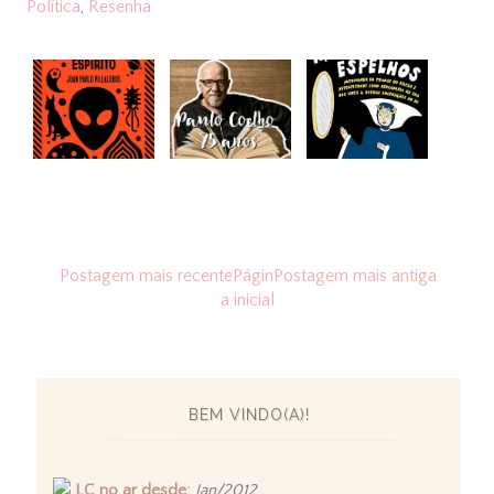
Política
,
Resenha
Postagem mais recente
Págin
Postagem mais antiga
a inicial
BEM VINDO(A)!
LC no ar desde:
Jan/2012