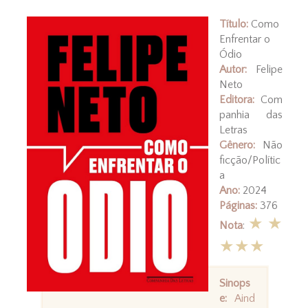
Título:
Como
Enfrentar o
Ódio
Autor:
Felipe
Neto
Editora:
Com
panhia das
Letras
Gênero:
Não
ficção/Polític
a
Ano:
2024
Páginas:
376
★★
Nota
:
★★★
Sinops
e:
Aind