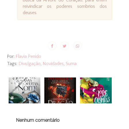
busca da Árvore do Coração, para enfim
reivindicar os poderes sombrios dos
deuses.
Por:
Flavia Penido
Tags:
Divulgação
,
Novidades
,
Suma
Nenhum comentário