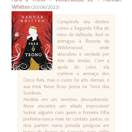
Para o Trono - Wilderwood #2 - Hannah
Whitten
(20/06/2023)
Cumprindo seu destino
como a Segunda Filha do
reino de Valleyda, Red se
entregou à floresta de
Wilderwood, onde
descobriu a verdade por
trás das lendas. Com a
ajuda do Lobo, ela
conteve a ameaça dos
Cinco Reis, mas o custo foi alto demais, e
sua irmã Neve ficou presa na Terra das
Sombras.
Perdida em um território desconhecido,
Neve encontra um aliado improvável:
Solmir, alguém com quem a Primeira Filha
preferiria nunca mais ter contato. Juntos, os
dois partem numa jornada perigosa em