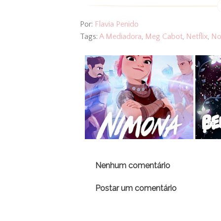
Por:
Flavia Penido
Tags:
A Mediadora
,
Meg Cabot
,
Netflix
,
No
Nenhum comentário
Postar um comentário