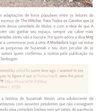
 adaptações de livros populares entre os leitores de
 sucesso de
The Witcher
,
Para Todos os Garotos que Já
iante dessa variedade de títulos, e com a ideia de que
A
ém vão ganhar seu espaço, sempre vai caber mais
variadas séries vão a loucura. Pra quem adora a diva
Meg
ar a comemorar, pois a série
A Mediadora
logo vai entrar
as peripécias de Suzannah e seu dom peculiar de se
 autora quem confirmou a notícia pela publicação no
Ellenbogen:
ioned by
@Netflix
some time ago. I wanted to see
ou to figure it out.
@TheRachaelE
wins the prize!
🌴
https://t.co/aHSGFshBxy
mber 1, 2020
 a história de Suzannah Simon, uma adolescente de
fantasmas com assuntos pendentes que não conseguem
, sendo uma completa badass sem um pingo de paciência,