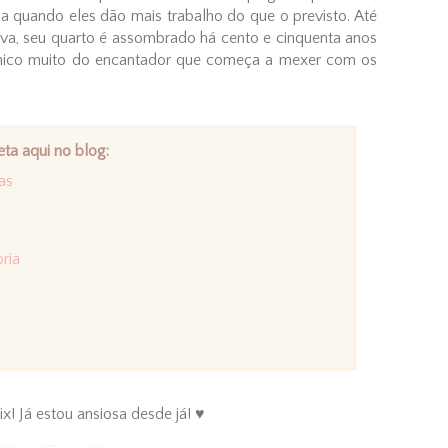
da quando eles dão mais trabalho do que o previsto. Até
ova, seu quarto é assombrado há cento e cinquenta anos
ânico muito do encantador que começa a mexer com os
eta aqui no blog:
as
ria
ix! Já estou ansiosa desde já! ♥