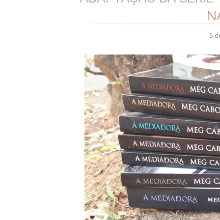
N
5 d