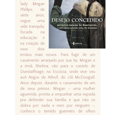
lady Megan
Phillips, de
vinte anos,
segue uma
vida tranquila,
focada na
educação e
na criação de
seus dois
irmãos mais novos. Para fugir de um
casamento arranjado por sua tia, Megan e
a irmã, Shelma, vão para o castelo de
Dunstaffnage, na Escócia, onde vive seu
avô Angus de Atholl, do clã McDougall.
Anos depois, durante o casamento de um
de seus primos, Megan – uma mulher
aguerrida, pronta a empunhar uma espada
pra defender sua família e que não se
dobra por nada e nem por ninguém –,
conhece o temido guerreiro de olhos