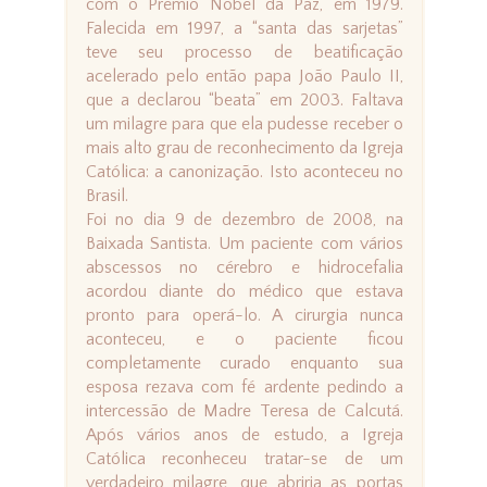
com o Prêmio Nobel da Paz, em 1979.
Falecida em 1997, a “santa das sarjetas”
teve seu processo de beatificação
acelerado pelo então papa João Paulo II,
que a declarou “beata” em 2003. Faltava
um milagre para que ela pudesse receber o
mais alto grau de reconhecimento da Igreja
Católica: a canonização. Isto aconteceu no
Brasil.
Foi no dia 9 de dezembro de 2008, na
Baixada Santista. Um paciente com vários
abscessos no cérebro e hidrocefalia
acordou diante do médico que estava
pronto para operá-lo. A cirurgia nunca
aconteceu, e o paciente ficou
completamente curado enquanto sua
esposa rezava com fé ardente pedindo a
intercessão de Madre Teresa de Calcutá.
Após vários anos de estudo, a Igreja
Católica reconheceu tratar-se de um
verdadeiro milagre, que abriria as portas