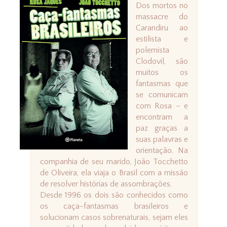
Dos mortos no
massacre do
Carandiru ao
estilista e
polemista
Clodovil, são
muitos os
fantasmas que
se comunicam
com Rosa – e
encontram a
paz graças a
suas palavras e
orientação. Na
companhia de seu marido, João Tocchetto
de Oliveira, ela viaja o Brasil com a missão
de resolver histórias de assombrações.
Desde 1996 os dois são conhecidos como
os caça-fantasmas brasileiros e
solucionam casos sobrenaturais, sejam eles