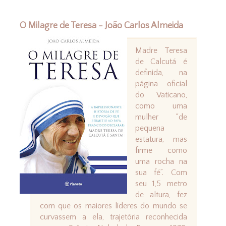
O Milagre de Teresa - João Carlos Almeida
Madre Teresa
de Calcutá é
definida, na
página oficial
do Vaticano,
como uma
mulher “de
pequena
estatura, mas
firme como
uma rocha na
sua fé”. Com
seu 1,5 metro
de altura, fez
com que os maiores líderes do mundo se
curvassem a ela, trajetória reconhecida