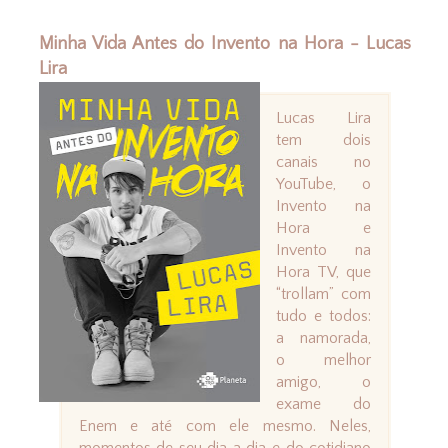
Minha Vida Antes do Invento na Hora - Lucas
Lira
Lucas Lira
tem dois
canais no
YouTube, o
Invento na
Hora e
Invento na
Hora TV, que
“trollam” com
tudo e todos:
a namorada,
o melhor
amigo, o
exame do
Enem e até com ele mesmo. Neles,