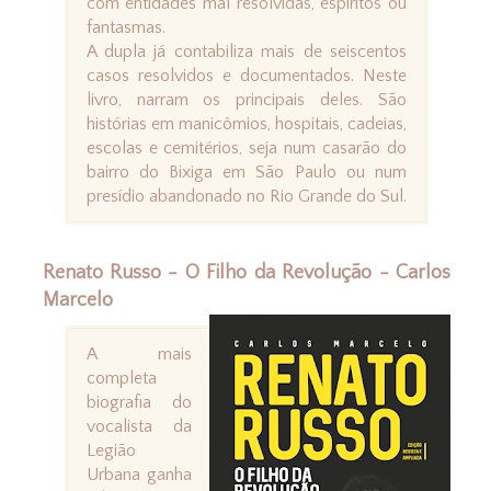
com entidades mal resolvidas, espíritos ou
fantasmas.
A dupla já contabiliza mais de seiscentos
casos resolvidos e documentados. Neste
livro, narram os principais deles. São
histórias em manicômios, hospitais, cadeias,
escolas e cemitérios, seja num casarão do
bairro do Bixiga em São Paulo ou num
presídio abandonado no Rio Grande do Sul.
Renato Russo - O Filho da Revolução - Carlos
Marcelo
A mais
completa
biografia do
vocalista da
Legião
Urbana ganha