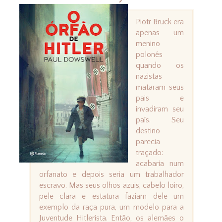
Piotr Bruck era
apenas um
menino
polonês
quando os
nazistas
mataram seus
pais e
invadiram seu
país. Seu
destino
parecia
traçado:
acabaria num
orfanato e depois seria um trabalhador
escravo. Mas seus olhos azuis, cabelo loiro,
pele clara e estatura faziam dele um
exemplo da raça pura, um modelo para a
Juventude Hitlerista. Então, os alemães o