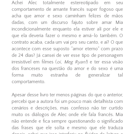
Achei Alec totalmente estereotipado em seu
comportamento de amante francês super fogoso que
acha que amor e sexo caminham felizes de mãos
dadas, com um discurso fajuto sobre amar Mia
incondicionalmente enquanto ela estiver alí por ele e
que ela deveria fazer o mesmo e amá-lo também. O
contrato acaba, cada um vai pro seu canto, e aí? O que
acontece com esse suposto "amor eterno" com prazo
de 24 dias? Já cansei de ver esse tipo de personagem
irresistível em filmes (
oi, Meg Ryan!
) e ter essa visão
dos franceses na questão do amor e do sexo é uma
forma muito estranha de generalizar tal
comportamento.
Apesar desse livro ter menos páginas do que o anterior,
percebi que a autora foi um pouco mais detalhista com
cenários e descrições, mas confesso não ter curtido
muito os diálogos de Alec onde ele fala francês. Mia
não entende e fica sempre questionando o significado
das frases que ele solta e mesmo que ele traduza