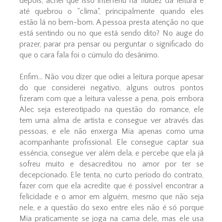
depois, achei que isso interferiu na fluidez da leitura e
até quebrou o "clima", principalmente quando eles
estão lá no bem-bom. A pessoa presta atenção no que
está sentindo ou no que está sendo dito? No auge do
prazer, parar pra pensar ou perguntar o significado do
que o cara fala foi o cúmulo do desânimo.
Enfim... Não vou dizer que odiei a leitura porque apesar
do que considerei negativo, alguns outros pontos
fizeram com que a leitura valesse a pena, pois embora
Alec seja estereotipado na questão do romance, ele
tem uma alma de artista e consegue ver através das
pessoas, e ele não enxerga Mia apenas como uma
acompanhante profissional. Ele consegue captar sua
essência, consegue ver além dela, e percebe que ela já
sofreu muito e desacreditou no amor por ter se
decepcionado. Ele tenta, no curto período do contrato,
fazer com que ela acredite que é possível encontrar a
felicidade e o amor em alguém, mesmo que não seja
nele, e a questão do sexo entre eles não é só porque
Mia praticamente se joga na cama dele, mas ele usa