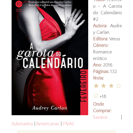
o - A Garota
do Calendário
#2
Autora:
Audre
y Carlan
Editora:
Verus
Gênero:
Romance
erótico
Ano:
2016
Páginas:
132
Nota
:
★★★☆
☆
+18
Onde
Comprar:
Saraiva
|
Submarino
|
Americanas
|
FNAC