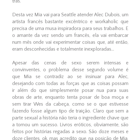
trás.
Desta vez Mia vai para Seattle atender Alec Dubois, um
artista francês bastante excêntrico e workaholic que
precisa de uma musa inspiradora para seus trabalhos. E
o amante da vez sendo um francês, ela vai embarcar
num mês onde vai experimentar coisas que, até então,
eram desconhecidas e totalmente inexploradas...
Apesar das cenas de sexo serem intensas e
convinventes, o problema desse segundo volume é
que Mia se contradiz ao se insinuar para Alec,
desejando com todas as forças que as coisas possam
ir além do que simplesmente posar nua para suas
obras de arte, enquanto tenta posar de boa moça e
sem tirar Wes da cabeça, como se o que estivesse
fazendo fosse algum tipo de traição. Claro que sem a
parte sexual a história não teria o ingrediente chave que
a tornou um sucesso. Livros eróticos, obviamente, são
feitos por histórias regadas a sexo. São doze meses e
doze clientes, ok, mas acredito que, na posição de Mia,