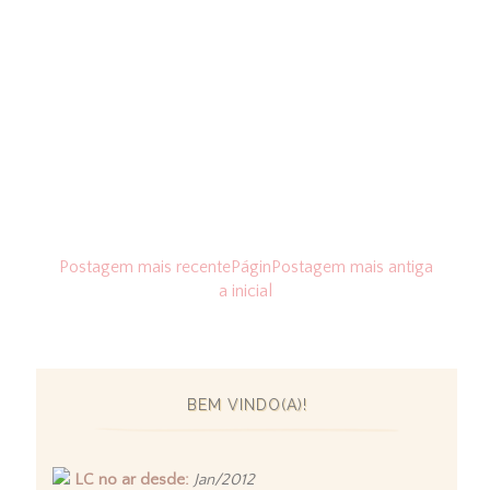
Postagem mais recente
Págin
Postagem mais antiga
a inicial
BEM VINDO(A)!
LC no ar desde:
Jan/2012