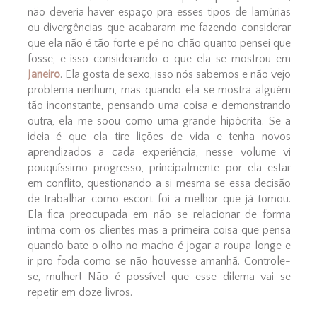
não deveria haver espaço pra esses tipos de lamúrias
ou divergências que acabaram me fazendo considerar
que ela não é tão forte e pé no chão quanto pensei que
fosse, e isso considerando o que ela se mostrou em
Janeiro
. Ela gosta de sexo, isso nós sabemos e não vejo
problema nenhum, mas quando ela se mostra alguém
tão inconstante, pensando uma coisa e demonstrando
outra, ela me soou como uma grande hipócrita. Se a
ideia é que ela tire lições de vida e tenha novos
aprendizados a cada experiência, nesse volume vi
pouquíssimo progresso, principalmente por ela estar
em conflito, questionando a si mesma se essa decisão
de trabalhar como escort foi a melhor que já tomou.
Ela fica preocupada em não se relacionar de forma
íntima com os clientes mas a primeira coisa que pensa
quando bate o olho no macho é jogar a roupa longe e
ir pro foda como se não houvesse amanhã. Controle-
se, mulher! Não é possível que esse dilema vai se
repetir em doze livros.