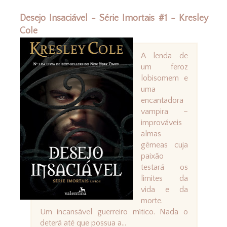
Desejo Insaciável - Série Imortais #1 - Kresley
Cole
A lenda de
um feroz
lobisomem e
uma
encantadora
vampira –
improváveis
almas
gêmeas cuja
paixão
testará os
limites da
vida e da
morte.
Um incansável guerreiro mítico. Nada o
deterá até que possua a...