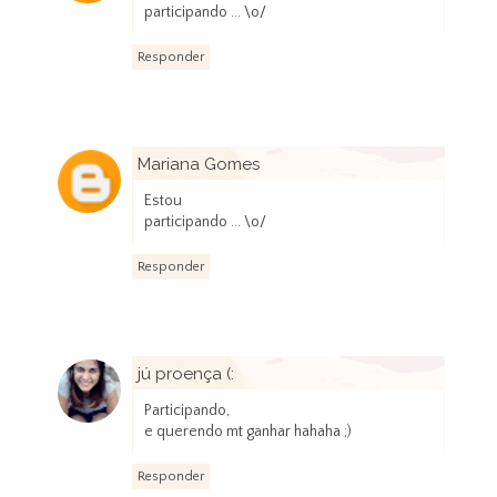
participando ... \o/
Responder
Mariana Gomes
3 de dezembro de 2012 às 17:23
Estou
participando ... \o/
Responder
jú proença (:
4 de dezembro de 2012 às 00:50
Participando,
e querendo mt ganhar hahaha ;)
Responder