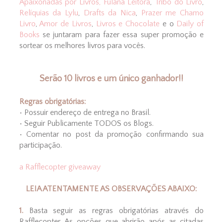
Apaixonadas por Livros,
Fulana Leitora
,
Tribo do Livro
,
Relíquias da Lylu
,
Drafts da Nica
,
Prazer me Chamo
Livro
,
Amor de Livros
,
Livros e Chocolate
e o
Daily of
Books
se juntaram para fazer essa super promoção e
sortear os melhores livros para vocês.
Serão 10 livros e um único ganhador!!
Regras obrigatórias:
• Possuir endereço de entrega no Brasil.
• Seguir Publicamente TODOS os Blogs.
• Comentar no post da promoção confirmando sua
participação.
a Rafflecopter giveaway
LEIA ATENTAMENTE AS OBSERVAÇÕES ABAIXO:
1.
Basta seguir as regras obrigatórias através do
Rafflecopter. As opções que abrirão após as citadas