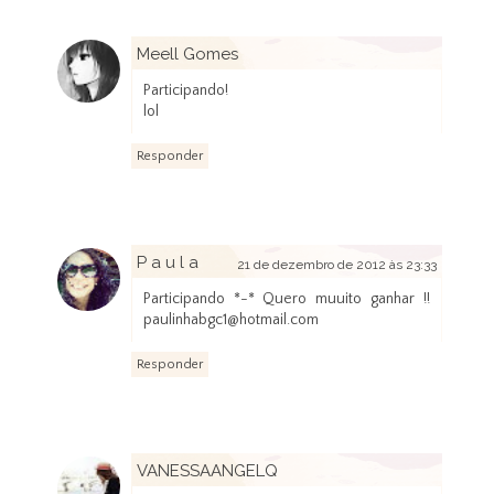
Meell Gomes
20 de dezembro de 2012 às 13:35
Participando!
lol
Responder
P a u l a
21 de dezembro de 2012 às 23:33
Participando *-* Quero muuito ganhar !!
paulinhabgc1@hotmail.com
Responder
VANESSAANGELQ