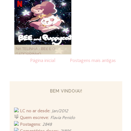
NA TELINHA - BEE E O
GATIORRINHO
Página inicial
Postagens mais antigas
BEM VINDO(A)!
LC no ar desde:
Jan/2012
Quem escreve:
Flavia Penido
Postagens:
2848