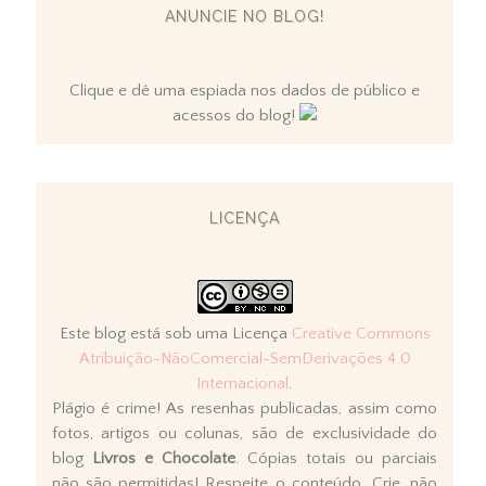
ANUNCIE NO BLOG!
Clique e dê uma espiada nos dados de público e
acessos do blog!
LICENÇA
Este blog está sob uma Licença
Creative Commons
Atribuição-NãoComercial-SemDerivações 4.0
Internacional
.
Plágio é crime! As resenhas publicadas, assim como
fotos, artigos ou colunas, são de exclusividade do
blog
Livros e Chocolate
. Cópias totais ou parciais
não são permitidas! Respeite o conteúdo. Crie, não