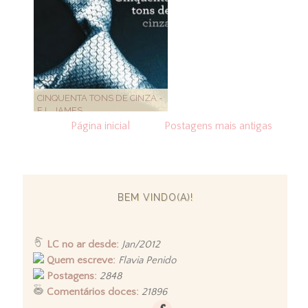
CINQUENTA TONS DE CINZA -
E.L. JAMES
Página inicial
Postagens mais antigas
BEM VINDO(A)!
LC no ar desde:
Jan/2012
Quem escreve:
Flavia Penido
Postagens:
2848
Comentários doces:
21896