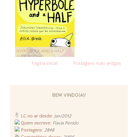
HYPERBOLE AND A HALF -
ALLIE BROSH
Página inicial
Postagens mais antigas
BEM VINDO(A)!
LC no ar desde:
Jan/2012
Quem escreve:
Flavia Penido
Postagens:
2848