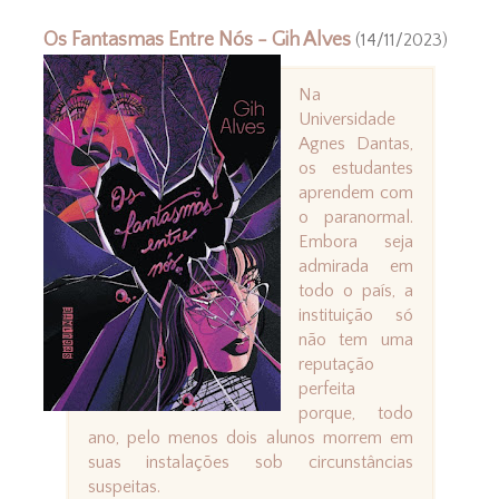
Os Fantasmas Entre Nós - Gih Alves
(14/11/2023)
Na
Universidade
Agnes Dantas,
os estudantes
aprendem com
o paranormal.
Embora seja
admirada em
todo o país, a
instituição só
não tem uma
reputação
perfeita
porque, todo
ano, pelo menos dois alunos morrem em
suas instalações sob circunstâncias
suspeitas.