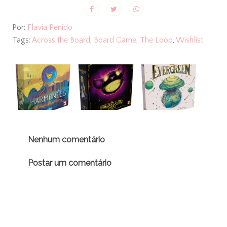
Por:
Flavia Penido
Tags:
Across the Board
,
Board Game
,
The Loop
,
Wishlist
Nenhum comentário
Postar um comentário