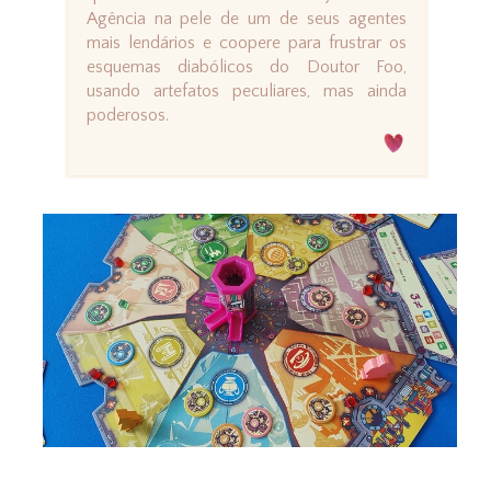
Agência na pele de um de seus agentes
mais lendários e coopere para frustrar os
esquemas diabólicos do Doutor Foo,
usando artefatos peculiares, mas ainda
poderosos.