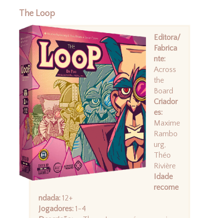
The Loop
Editora/
Fabrica
nte:
Across
the
Board
Criador
es:
Maxime
Rambo
urg,
Théo
Rivière
Idade
recome
ndada:
12+
Jogadores:
1-4