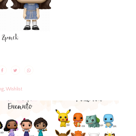
ng
,
Wishlist