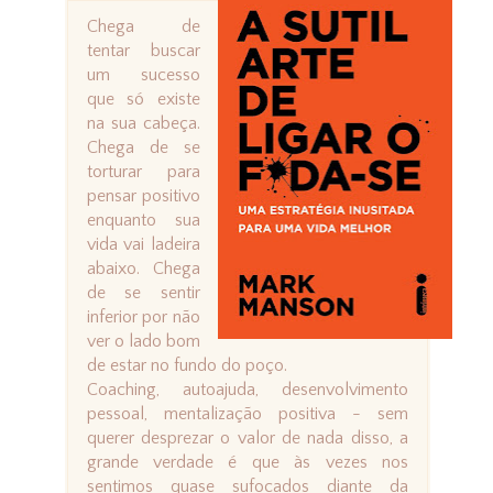
Chega de
tentar buscar
um sucesso
que só existe
na sua cabeça.
Chega de se
torturar para
pensar positivo
enquanto sua
vida vai ladeira
abaixo. Chega
de se sentir
inferior por não
ver o lado bom
de estar no fundo do poço.
Coaching, autoajuda, desenvolvimento
pessoal, mentalização positiva - sem
querer desprezar o valor de nada disso, a
grande verdade é que às vezes nos
sentimos quase sufocados diante da