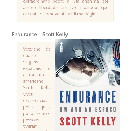
extraordinário sobre a luta anônima por
amor e liberdade. Um livro inspirador, que
encanta e comove até a última página.
Endurance - Scott Kelly
Veterano de
quatro
viagens
espaciais, o
astronauta
americano
Scott Kelly
viveu
experiências
pelas quais
pouquíssimas
pessoas
tiveram