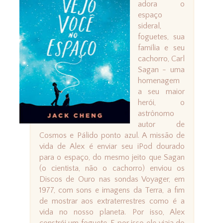
adora o
espaço
sideral,
foguetes, sua
família e seu
cachorro, Carl
Sagan - uma
homenagem
a seu maior
herói, o
astrônomo
autor de
Cosmos e Pálido ponto azul. A missão de
vida de Alex é enviar seu iPod dourado
para o espaço, do mesmo jeito que Sagan
(o cientista, não o cachorro) enviou os
Discos de Ouro nas sondas Voyager, em
1977, com sons e imagens da Terra, a fim
de mostrar aos extraterrestres como é a
vida no nosso planeta. Por isso, Alex