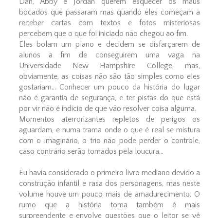
Dan, Abby e Jordan querem esquecer os maus
bocados que passaram mas quando eles começam a
receber cartas com textos e fotos misteriosas
percebem que o que foi iniciado não chegou ao fim.
Eles bolam um plano e decidem se disfarçarem de
alunos a fim de conseguirem uma vaga na
Universidade New Hampshire College, mas,
obviamente, as coisas não são tão simples como eles
gostariam... Conhecer um pouco da história do lugar
não é garantia de segurança, e ter pistas do que está
por vir não é indício de que vão resolver coisa alguma.
Momentos aterrorizantes repletos de perigos os
aguardam, e numa trama onde o que é real se mistura
com o imaginário, o trio não pode perder o controle,
caso contrário serão tomados pela loucura...
Eu havia considerado o primeiro livro mediano devido a
construção infantil e rasa dos personagens, mas neste
volume houve um pouco mais de amadurecimento. O
rumo que a história toma também é mais
surpreendente e envolve questões que o leitor se vê