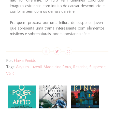
não foi diferente. O livro tem detalhes coloridos,
imagens estranhas com intuito de causar desconforto e
combina bem com os demais da série.
Pra quem procura por uma leitura de suspense juvenil
que apresenta uma trama interessante com elementos
místicos e sobrenaturais, pode apostar na série.
Por:
Flavia Penido
Tags:
Asylum
,
Juvenil
,
Madeleine Roux
,
Resenha
,
Suspense
,
V&R