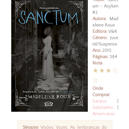
um - Asylum
#2
Autora:
Mad
eleine Roux
Editora:
V&R
Gênero:
Juve
nil/Suspense
Ano:
2015
Páginas:
384
Nota
:
★★★☆
☆
Onde
Comprar:
Saraiva
|
Submarino
|
Americanas
Sinopse
: Visões. Vozes. As lembranças do