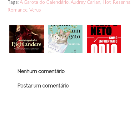
Tags:
A Garota do Calendário
,
Audrey Carlan
,
Hot
,
Resenha
,
Romance
,
Verus
Nenhum comentário
Postar um comentário