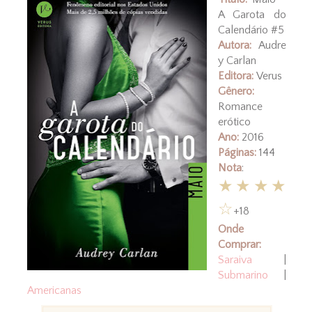
A Garota do
Calendário #5
Autora:
Audre
y Carlan
Editora:
Verus
Gênero:
Romance
erótico
Ano:
2016
Páginas:
144
Nota
:
★★★★
☆
+18
Onde
Comprar:
Saraiva
|
Submarino
|
Americanas