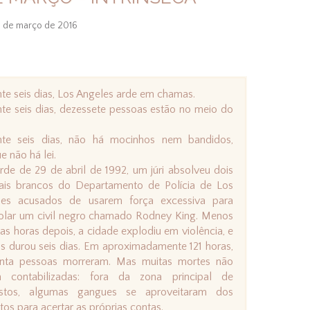
3 de março de 2016
te seis dias, Los Angeles arde em chamas.
te seis dias, dezessete pessoas estão no meio do
nte seis dias, não há mocinhos nem bandidos,
e não há lei.
rde de 29 de abril de 1992, um júri absolveu dois
iais brancos do Departamento de Polícia de Los
les acusados de usarem força excessiva para
olar um civil negro chamado Rodney King. Menos
as horas depois, a cidade explodiu em violência, e
s durou seis dias. Em aproximadamente 121 horas,
enta pessoas morreram. Mas muitas mortes não
m contabilizadas: fora da zona principal de
estos, algumas gangues se aproveitaram dos
tos para acertar as próprias contas.