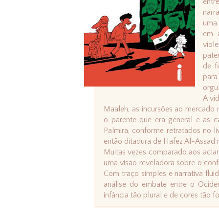
entre
narr
uma 
em á
viol
pate
de f
para
orgu
A vi
Maaleh, as incursões ao mercado 
o parente que era general e as c
Palmira, conforme retratados no l
então ditadura de Hafez Al-Assad na
Muitas vezes comparado aos aclam
uma visão reveladora sobre o confli
Com traço simples e narrativa flu
análise do embate entre o Ocid
infância tão plural e de cores tão fo