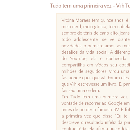
Tudo tem uma primeira vez - Viih T
Vitória Moraes tem quinze anos, é 
meio nerd, meio gótica, tem cabelão
sempre de tênis de cano alto, jea
todo adolescente, se vê dian
novidades: o primeiro amor, as mu
desafios da vida social. A diferen
do YouTube, ela é conhecida 
compartilha em vídeos seu coti
milhões de seguidores. Virou uma 
fãs aonde quer que vá. Foram eles
que Viih escrevesse um livro. E, pa
fãs são uma ordem.
Em Tudo tem uma primeira vez, V
vontade de recorrer ao Google em 
antes de perder o famoso BV. É fo
a primeira vez que disse “Eu t
descreve o resultado infeliz da p
contraditória, ela afirma que odei