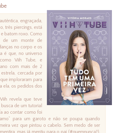
ube
autêntica, engraçada,
, três piercings, está
ns e batom roxo. Como
te de um monte de
danças no corpo e os
ça é que, no universo
como Viih Tube, e
diano com mais de 2
estrela, cercada por
 que imploraram para
ra ela, os pedidos dos
iih revela que teve
busca de um tutorial
fa ao contar como foi
e amo” para um garoto e não se poupa quando
rimeira vez que pintou o cabelo. Sem medo de ser
a mentira, mas já mentiu para o pai (#quemnunca?).