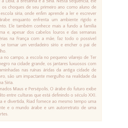
 a Líbia, a Bretanha e a Síria. Nesta sequência, ele
a os choques de seu primeiro ano como aluno de
escola síria, onde enfim aprende a ler e escrever
rabe enquanto enfrenta um ambiente rígido e
ento. Ele também conhece mais a fundo a família
rna e, apesar dos cabelos louros e das semanas
érias na França com a mãe, faz todo o possível
 se tornar um verdadeiro sírio e encher o pai de
lho.
da no campo, a escola no pequeno vilarejo de Ter
negro na cidade grande, os jantares luxuosos com
aminhadas nas ruínas áridas da antiga cidade de
ivro, são um impactante mergulho na realidade da
 Síria.
ados Maus e Persépolis, O árabe do futuro exibe
to entre culturas que está definindo o século XXI.
ida e divertida, Riad fornece ao mesmo tempo uma
ente e o mundo árabe e um autorretrato de uma
rtes.