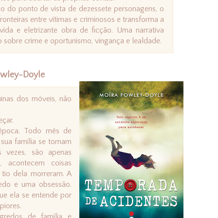
o do ponto de vista de dezessete personagens, o
onteiras entre vítimas e criminosos e transforma a
vida e eletrizante obra de ficção. Uma narrativa
 sobre crime e oportunismo, vingança e lealdade.
owley-Doyle
inas dos móveis, não
çar.
época. Todo mês de
 sua família se tornam
as vezes, são apenas
s, acontecem coisas
 tio dela morreram. A
edo e uma obsessão.
ue ela se entende por
piores.
gredos de família e