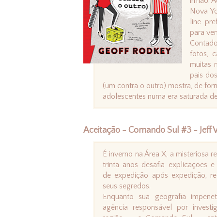
irmão. A
Nova Yo
line pr
para ven
Contado
fotos, 
muitas 
pais do
(um contra o outro) mostra, de forma
adolescentes numa era saturada de r
Aceitação - Comando Sul #3 - Jeff
É inverno na Área X, a misteriosa 
trinta anos desafia explicações e
de expedição após expedição, re
seus segredos.
Enquanto sua geografia impenet
agência responsável por investi