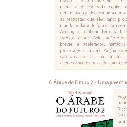
região — o Comando Sul — ent
última e desesperada equipe at
determinada a alcançar uma remota
as respostas que eles tanto pro
mundo do lado de fora estará corr
Aceitação, o último livro da tril
livros anteriores, Aniquilação e Au
breves e acelerados, narrado
personagens cruciais. Página após
são aos poucos solucionados,
acontecimentos passados jamais se
O Árabe do Futuro 2 - Uma juventud
Segu
futu
Riad
(197
bret