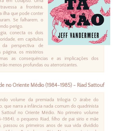
ra em colapso. Uma
ravessa a fronteira,
 ilha que pode conter
curam. Se falharem, o
endo perigo.
ogia, conecta os dois
toridade, em capítulos
s da perspectiva de
 página, os mistérios
 mas as consequências e as implicações dos
rão menos profundas ou aterrorizantes.
e no Oriente Médio (1984-1985) - Riad Sattouf
ndo volume da premiada trilogia O árabe do
ro, que narra a infância nada comum do quadrinista
 Sattouf no Oriente Médio. No primeiro volume
8-1984), o pequeno Riad, filho de pai sírio e mãe
ã, passou os primeiros anos de sua vida dividido