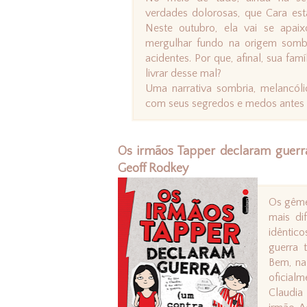
verdades dolorosas, que Cara está
Neste outubro, ela vai se apai
mergulhar fundo na origem somb
acidentes. Por que, afinal, sua fa
livrar desse mal?
Uma narrativa sombria, melancóli
com seus segredos e medos antes 
Os irmãos Tapper declaram guerra
Geoff Rodkey
Os gême
mais di
idêntic
guerra 
Bem, na
oficial
Claudia