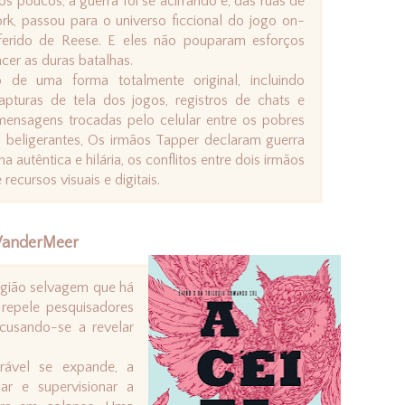
os poucos, a guerra foi se acirrando e, das ruas de
rk, passou para o universo ficcional do jogo on-
eferido de Reese. E eles não pouparam esforços
cer as duras batalhas.
 de uma forma totalmente original, incluindo
capturas de tela dos jogos, registros de chats e
mensagens trocadas pelo celular entre os pobres
s beligerantes, Os irmãos Tapper declaram guerra
 autêntica e hilária, os conflitos entre dois irmãos
ecursos visuais e digitais.
 VanderMeer
região selvagem que há
 repele pesquisadores
cusando-se a revelar
rável se expande, a
gar e supervisionar a