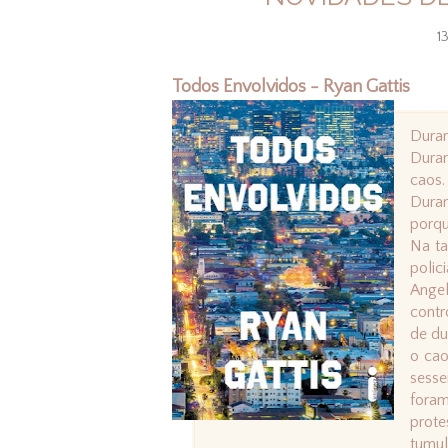
1
Todos Envolvidos - Ryan Gattis
Duran
Duran
caos.
Dura
porqu
Na ta
polic
Ange
contr
de du
o cao
sess
fora
prot
tumul