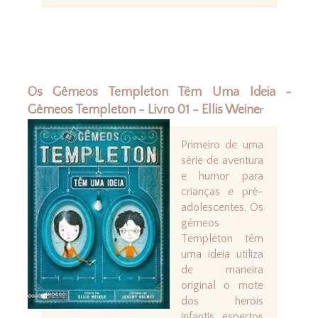
Os Gêmeos Templeton Têm Uma Ideia -
Gêmeos Templeton - Livro 01 - Ellis Weine
r
Primeiro de uma
série de aventura
e humor para
crianças e pré-
adolescentes, Os
gêmeos
Templeton têm
uma ideia utiliza
de maneira
original o mote
dos heróis
infantis espertos