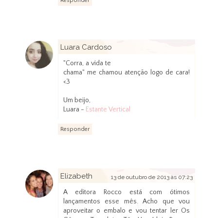
Responder
Luara Cardoso
12 de outubro de 2013 às 23:36
"Corra, a vida te
chama" me chamou atenção logo de cara!
<3
Um beijo,
Luara -
Estante Vertical
Responder
Elizabeth
13 de outubro de 2013 às 07:23
A editora Rocco está com ótimos
lançamentos esse mês. Acho que vou
aproveitar o embalo e vou tentar ler Os