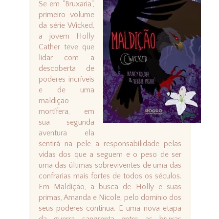
Se em "Bruxaria",
primeiro volume
da série Wicked,
a jovem Holly
Cather teve que
lidar com a
descoberta de
poderes incríveis
e de uma
maldição
mortífera, em
sua segunda
aventura ela
sentirá na pele a responsabilidade pelas
vidas dos que a seguem e o peso de ser
uma das últimas sobreviventes de uma das
confrarias mais fortes de todos os séculos.
Em Maldição, a busca de Holly e suas
primas, Amanda e Nicole, pelo domínio dos
seus poderes continua. E uma nova etapa