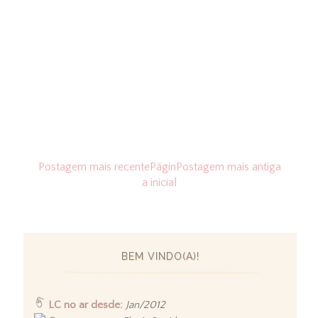
Postagem mais recente
Págin
Postagem mais antiga
a inicial
BEM VINDO(A)!
LC no ar desde:
Jan/2012