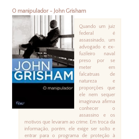
O manipulador - John Grisham
Quando um juiz
federal é
assassinado, um
advogado e ex-
fuzileiro naval
preso por se
meter em
falcatruas de
natureza e
proporções que
ele nem sequer
imaginava afirma
conhecer o
assassino e os
motivos que levaram ao crime. Em troca da
informação, porém, ele exige ser solto e
entrar para o programa de proteção à