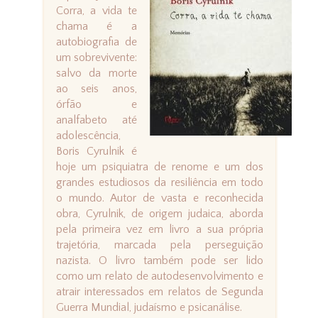
Corra, a vida te
chama é a
autobiografia de
um sobrevivente:
salvo da morte
ao seis anos,
órfão e
analfabeto até
adolescência,
Boris Cyrulnik é
hoje um psiquiatra de renome e um dos
grandes estudiosos da resiliência em todo
o mundo. Autor de vasta e reconhecida
obra, Cyrulnik, de origem judaica, aborda
pela primeira vez em livro a sua própria
trajetória, marcada pela perseguição
nazista. O livro também pode ser lido
como um relato de autodesenvolvimento e
atrair interessados em relatos de Segunda
Guerra Mundial, judaísmo e psicanálise.