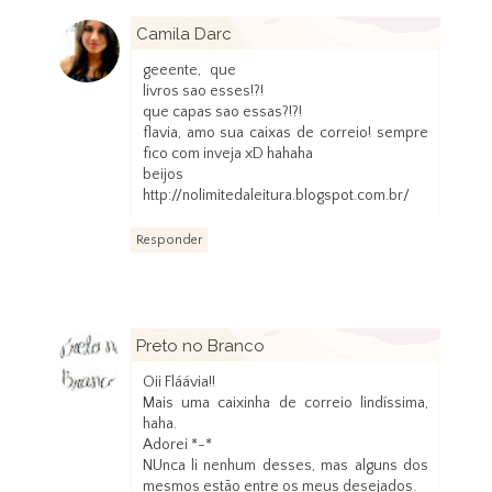
Camila Darc
20 de novembro de 2012 às 23:15
geeente, que
livros sao esses!?!
que capas sao essas?!?!
flavia, amo sua caixas de correio! sempre
fico com inveja xD hahaha
beijos
http://nolimitedaleitura.blogspot.com.br/
Responder
Preto no Branco
20 de novembro de 2012 às 23:20
Oii Fláávia!!
Mais uma caixinha de correio lindíssima,
haha.
Adorei *-*
NUnca li nenhum desses, mas alguns dos
mesmos estão entre os meus desejados.