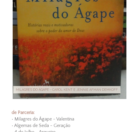
MILAGRES DO ÁGAPE - CAROL KENT E JENNIE AFMAN DEMKOFF
de Parceria:
• Milagres do Ágape - Valentina
• Algemas de Seda - Geração
• 4 de Julho - Arqueiro