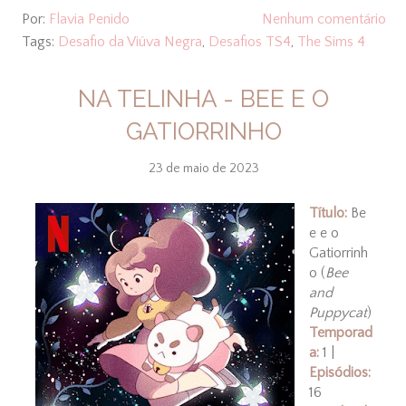
Por:
Flavia Penido
Nenhum comentário
Tags:
Desafio da Viúva Negra
,
Desafios TS4
,
The Sims 4
NA TELINHA - BEE E O
GATIORRINHO
23 de maio de 2023
Título
:
Be
e e o
Gatiorrinh
o (
Bee
and
Puppycat
)
Temporad
a:
1 |
Episódios:
16