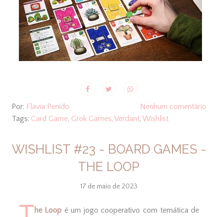
Por:
Flavia Penido
Nenhum comentário
Tags:
Card Game
,
Grok Games
,
Verdant
,
Wishlist
WISHLIST #23 - BOARD GAMES -
THE LOOP
17 de maio de 2023
T
he Loop
é um jogo cooperativo com temática de