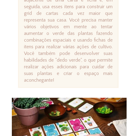
adjacente de uma carta e ficha e, em
seguida, usa esses itens para construir um
grid de cartas cada vez maior que
representa sua casa. Você precisa manter
vários objetivos em mente ao tentar
aumentar o verde das plantas fazendo
combinações espaciais e usando fichas de
itens para realizar várias ações de cultivo.
Você também pode desenvolver suas
habilidades de "dedo verde", o que permite
realizar ações adicionais para cuidar de
suas plantas e criar o espaço mais
aconchegante!