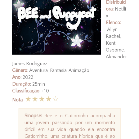
Distribuid
ora:
Netfli
x
Elenco
:
Allyn
Rachel,
Kent
Osborne,
Alexander
James Rodriguez
Gênero
: Aventura, Fantasia, Animação
Ano
:
2022
Duração
: 25min
Classificação
:
+10
★★★★☆
Nota
:
Sinopse:
Bee e o Gatiorrinho acompanha
uma jovem passando por um momento
difícil em sua vida quando ela encontra
Gatiorrinho, uma criatura híbrida que é ao