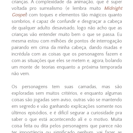
crianças. A complexidade da animação, que é super
voltada pro surrealismo (e lembra muito
Midnight
Gospel
) com toques e elementos tão mágicos quanto
sombrios, é capaz de confundir e desgraçar a cabeça
de qualquer adulto desavisado, logo não acho que as
crianças vão entender muito bem o que se passa. Eu
mesma estou com milhões de pontos de interrogação
pairando em cima da minha cabeça, dando risadas e
incrédula com as coisas que os personagens fazem e
com as situações que eles se metem e, agora, bolando
um monte de teorias enquanto a próxima temporada
não vem.
Os personagens tem suas camadas, mas são
exploradas sem muitos critérios, e enquanto algumas
coisas são jogadas sem aviso, outras vão se mantendo
em segredo e vão ganhando explicações somente nos
últimos episódios, e é difícil segurar a curiosidade pra
saber o que está acontecendo alí e o motivo. Muita
coisa feita ou dita pelos personagens que parece não
ter importância ou significado nenhum, vai fazer as