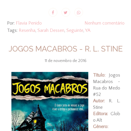
Por:
Flavia Penido
Nenhum comentário
Tags:
Resenha
,
Sarah Dessen
,
Seguinte
,
YA
JOGOS MACABROS - R. L. STINE
11 de novembro de 2016
Título:
Jogos
Macabros -
Rua do Medo
#52
Autor:
R. L.
Stine
Editora:
Glob
o Alt
Gênero: