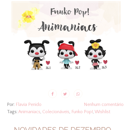
Por:
Flavia Penido
Nenhum comentário
Tags:
Animaniacs
,
Colecionáveis
,
Funko Pop!
,
Wishlist