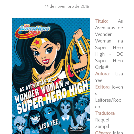
14 de novembro de 2016
Título:
As
Aventuras de
Wonder
Woman na
Super Hero
High - DC
Super Hero
Girls #1
Autora:
Lisa
Yee
Editora:
Joven
s
Leitores/Roc
co
Tradutora
:
Raquel
Zampil
Gênero:
Infan