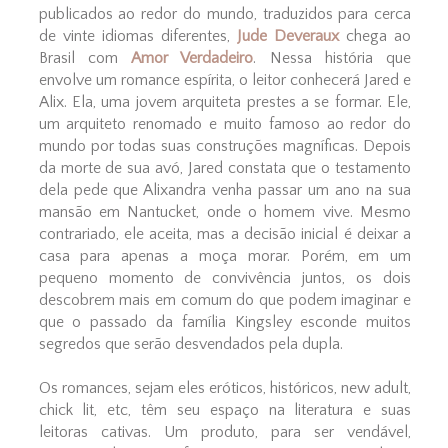
publicados ao redor do mundo, traduzidos para cerca
de vinte idiomas diferentes,
Jude Deveraux
chega ao
Brasil com
Amor Verdadeiro
. Nessa história que
envolve um romance espírita, o leitor conhecerá Jared e
Alix. Ela, uma jovem arquiteta prestes a se formar. Ele,
um arquiteto renomado e muito famoso ao redor do
mundo por todas suas construções magníficas. Depois
da morte de sua avó, Jared constata que o testamento
dela pede que Alixandra venha passar um ano na sua
mansão em Nantucket, onde o homem vive. Mesmo
contrariado, ele aceita, mas a decisão inicial é deixar a
casa para apenas a moça morar. Porém, em um
pequeno momento de convivência juntos, os dois
descobrem mais em comum do que podem imaginar e
que o passado da família Kingsley esconde muitos
segredos que serão desvendados pela dupla.
Os romances, sejam eles eróticos, históricos, new adult,
chick lit, etc, têm seu espaço na literatura e suas
leitoras cativas. Um produto, para ser vendável,