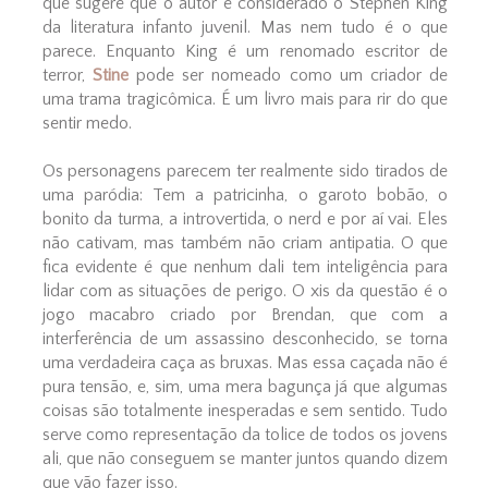
que sugere que o autor é considerado o Stephen King
da literatura infanto juvenil. Mas nem tudo é o que
parece. Enquanto King é um renomado escritor de
terror,
Stine
pode ser nomeado como um criador de
uma trama tragicômica. É um livro mais para rir do que
sentir medo.
Os personagens parecem ter realmente sido tirados de
uma paródia: Tem a patricinha, o garoto bobão, o
bonito da turma, a introvertida, o nerd e por aí vai. Eles
não cativam, mas também não criam antipatia. O que
fica evidente é que nenhum dali tem inteligência para
lidar com as situações de perigo. O xis da questão é o
jogo macabro criado por Brendan, que com a
interferência de um assassino desconhecido, se torna
uma verdadeira caça as bruxas. Mas essa caçada não é
pura tensão, e, sim, uma mera bagunça já que algumas
coisas são totalmente inesperadas e sem sentido. Tudo
serve como representação da tolice de todos os jovens
ali, que não conseguem se manter juntos quando dizem
que vão fazer isso.