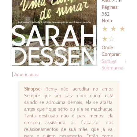
Ano:
2016
Páginas:
352
Nota
:
★★★
★☆
Onde
Comprar:
Saraiva
|
Submarino
|
Americanas
Sinopse
: Remy não acredita no amor.
Sempre que um cara com quem está
saindo se aproxima demais, ela se afasta,
antes que fique sério ou ela se machuque.
Tanta desilusão não é para menos: ela
cresceu assistindo os fracassos dos
relacionamentos de sua mãe, que já vai
para o quinto casamento. Então como