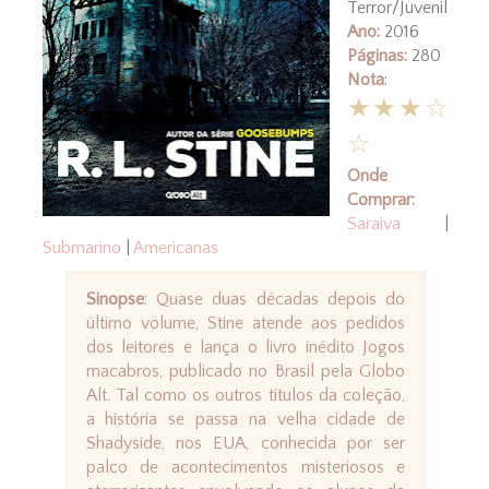
Terror/Juvenil
Ano:
2016
Páginas:
280
Nota
:
★★★☆
☆
Onde
Comprar:
Saraiva
|
Submarino
|
Americanas
Sinopse
: Quase duas décadas depois do
último volume, Stine atende aos pedidos
dos leitores e lança o livro inédito Jogos
macabros, publicado no Brasil pela Globo
Alt. Tal como os outros títulos da coleção,
a história se passa na velha cidade de
Shadyside, nos EUA, conhecida por ser
palco de acontecimentos misteriosos e