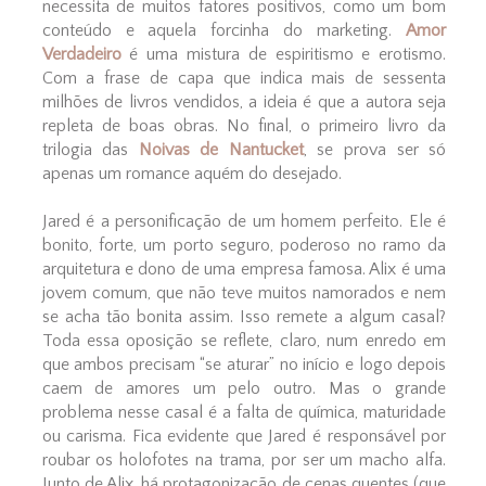
necessita de muitos fatores positivos, como um bom
conteúdo e aquela forcinha do marketing.
Amor
Verdadeiro
é uma mistura de espiritismo e erotismo.
Com a frase de capa que indica mais de sessenta
milhões de livros vendidos, a ideia é que a autora seja
repleta de boas obras. No final, o primeiro livro da
trilogia das
Noivas de Nantucket
, se prova ser só
apenas um romance aquém do desejado.
Jared é a personificação de um homem perfeito. Ele é
bonito, forte, um porto seguro, poderoso no ramo da
arquitetura e dono de uma empresa famosa. Alix é uma
jovem comum, que não teve muitos namorados e nem
se acha tão bonita assim. Isso remete a algum casal?
Toda essa oposição se reflete, claro, num enredo em
que ambos precisam “se aturar” no início e logo depois
caem de amores um pelo outro. Mas o grande
problema nesse casal é a falta de química, maturidade
ou carisma. Fica evidente que Jared é responsável por
roubar os holofotes na trama, por ser um macho alfa.
Junto de Alix, há protagonização de cenas quentes (que