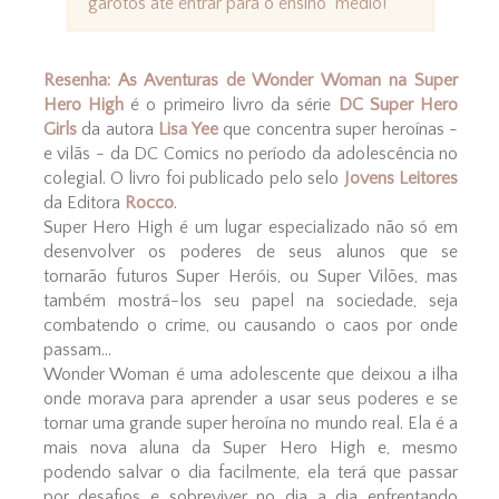
garotos até entrar para o ensino médio!
Resenha: As Aventuras de Wonder Woman na Super
Hero High
é o primeiro livro da série
DC Super Hero
Girls
da autora
Lisa Yee
que concentra super heroínas -
e vilãs - da DC Comics no período da adolescência no
colegial. O livro foi publicado pelo selo
Jovens Leitores
da Editora
Rocco
.
Super Hero High é um lugar especializado não só em
desenvolver os poderes de seus alunos que se
tornarão futuros Super Heróis, ou Super Vilões, mas
também mostrá-los seu papel na sociedade, seja
combatendo o crime, ou causando o caos por onde
passam...
Wonder Woman é uma adolescente que deixou a ilha
onde morava para aprender a usar seus poderes e se
tornar uma grande super heroína no mundo real. Ela é a
mais nova aluna da Super Hero High e, mesmo
podendo salvar o dia facilmente, ela terá que passar
por desafios e sobreviver no dia a dia enfrentando