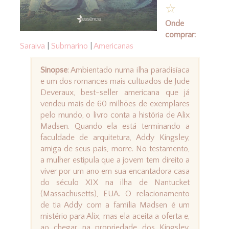
☆
Onde
comprar:
Saraiva
|
Submarino
|
Americanas
Sinopse
: Ambientado numa ilha paradisíaca
e um dos romances mais cultuados de Jude
Deveraux, best-seller americana que já
vendeu mais de 60 milhões de exemplares
pelo mundo, o livro conta a história de Alix
Madsen. Quando ela está terminando a
faculdade de arquitetura, Addy Kingsley,
amiga de seus pais, morre. No testamento,
a mulher estipula que a jovem tem direito a
viver por um ano em sua encantadora casa
do século XIX na ilha de Nantucket
(Massachusetts), EUA. O relacionamento
de tia Addy com a família Madsen é um
mistério para Alix, mas ela aceita a oferta e,
ao chegar na propriedade dos Kingsley,