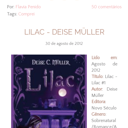
Por:
Flavia Penido
50 comentários
Tags:
Comprei
LILAC - DEISE MÜLLER
30 de agosto de 2012
Lido em
:
Agosto de
2012
Título
: Lilac -
Lilac #1
Autor
: Deise
Müller
Editora
:
Novo Século
Gênero
:
Sobrenatural
/Romance/A