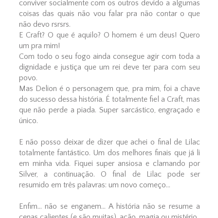
conviver socialmente com os outros devido a algumas
coisas das quais não vou falar pra não contar o que
não devo rsrsrs.
E Craft? O que é aquilo? O homem é um deus! Quero
um pra mim!
Com todo o seu fogo ainda consegue agir com toda a
dignidade e justiça que um rei deve ter para com seu
povo.
Mas Delion é o personagem que, pra mim, foi a chave
do sucesso dessa história. É totalmente fiel a Craft, mas
que não perde a piada. Super sarcástico, engraçado e
único.
E não posso deixar de dizer que achei o final de Lilac
totalmente fantástico. Um dos melhores finais que já li
em minha vida. Fiquei super ansiosa e clamando por
Silver, a continuação. O final de Lilac pode ser
resumido em três palavras: um novo começo...
Enfim... não se enganem... A história não se resume a
cenas calientes (e são muitas), ação, magia ou mistério.