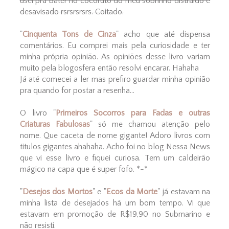
usei pra bater no cocoruto do meu sobrinho distraído e
desavisado rsrsrsrsrs. Coitado.
"
Cinquenta Tons de Cinza
" acho que até dispensa
comentários. Eu comprei mais pela curiosidade e ter
minha própria opinião. As opiniões desse livro variam
muito pela blogosfera então resolvi encarar. Hahaha
Já até comecei a ler mas prefiro guardar minha opinião
pra quando for postar a resenha...
O livro "
Primeiros Socorros para Fadas e outras
Criaturas Fabulosas
" só me chamou atenção pelo
nome. Que caceta de nome gigante! Adoro livros com
titulos gigantes ahahaha. Acho foi no blog Nessa News
que vi esse livro e fiquei curiosa. Tem um caldeirão
mágico na capa que é super fofo. *-*
"
Desejos dos Mortos
" e "
Ecos da Morte
" já estavam na
minha lista de desejados há um bom tempo. Vi que
estavam em promoção de R$19,90 no Submarino e
não resisti.