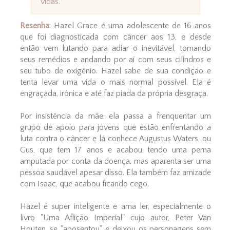
vidas.
Resenha
: Hazel Grace é uma adolescente de 16 anos
que foi diagnosticada com câncer aos 13, e desde
então vem lutando para adiar o inevitável, tomando
seus remédios e andando por aí com seus cilindros e
seu tubo de oxigênio. Hazel sabe de sua condição e
tenta levar uma vida o mais normal possível. Ela é
engraçada, irônica e até faz piada da própria desgraça.
Por insistência da mãe, ela passa a frenquentar um
grupo de apoio para jovens que estão enfrentando a
luta contra o câncer e lá conhece Augustus Waters, ou
Gus, que tem 17 anos e acabou tendo uma perna
amputada por conta da doença, mas aparenta ser uma
pessoa saudável apesar disso. Ela também faz amizade
com Isaac, que acabou ficando cego.
Hazel é super inteligente e ama ler, especialmente o
livro "Uma Aflição Imperial" cujo autor, Peter Van
Houten, se "aposentou" e deixou os personagens sem