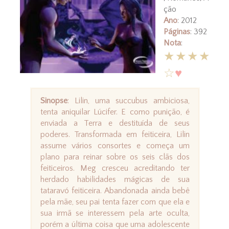
ção
Ano
: 2012
Páginas
: 392
Nota
:
★★★★
☆
♥
Sinopse
: Lilin, uma succubus ambiciosa,
tenta aniquilar Lúcifer. E como punição, é
enviada a Terra e destituída de seus
poderes. Transformada em feiticeira, Lilin
assume vários consortes e começa um
plano para reinar sobre os seis clãs dos
feiticeiros. Meg cresceu acreditando ter
herdado habilidades mágicas de sua
tataravó feiticeira. Abandonada ainda bebê
pela mãe, seu pai tenta fazer com que ela e
sua irmã se interessem pela arte oculta,
porém a última coisa que uma adolescente