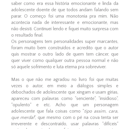
saber como era essa história emocionante e linda da
adolescente doente de que todos andam falando sem
parar. O começo foi uma monotonia pra mim. Não
acontecia nada de interessante e emocionante, mas
não desisti. Continuei lendo e fiquei muito surpresa com
o resultado final.
Os personagens tem personalidades super marcantes,
foram muito bem construídos e acredito que o autor
quis mostrar o outro lado de quem tem câncer, que
quer viver como qualquer outra pessoa normal e não
só aquele sofrimento e luta eterna pra sobreviver.
Mas o que não me agradou no livro foi que muitas
vezes o autor, em meio a diálogos simples e
debochados de adolescente que xingam e usam gírias,
apareceu com palavras como "senciente", "insidioso",
"opulento" e etc. Acho que um personagem
adolescente que fala coisas como "
tipo assim, cara,
que merda!
", que mesmo com o pé na cova tenta ser
irreverente e descontraído, usar palavras "difíceis"