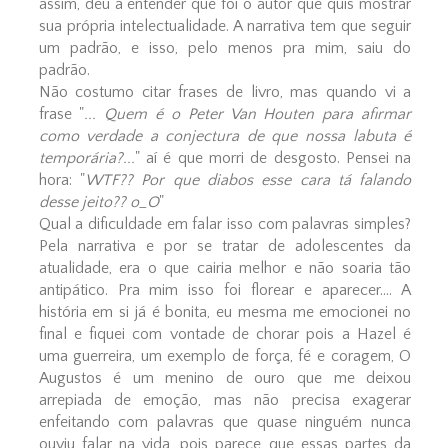
assim, deu a entender que foi o autor que quis mostrar
sua própria intelectualidade. A narrativa tem que seguir
um padrão, e isso, pelo menos pra mim, saiu do
padrão.
Não costumo citar frases de livro, mas quando vi a
frase "
... Quem é o Peter Van Houten para afirmar
como verdade a conjectura de que nossa labuta é
temporária?...
" aí é que morri de desgosto. Pensei na
hora: "
WTF?? Por que diabos esse cara tá falando
desse jeito?? o_O
"
Qual a dificuldade em falar isso com palavras simples?
Pela narrativa e por se tratar de adolescentes da
atualidade, era o que cairia melhor e não soaria tão
antipático. Pra mim isso foi florear e aparecer.... A
história em si já é bonita, eu mesma me emocionei no
final e fiquei com vontade de chorar pois a Hazel é
uma guerreira, um exemplo de força, fé e coragem, O
Augustos é um menino de ouro que me deixou
arrepiada de emoção, mas não precisa exagerar
enfeitando com palavras que quase ninguém nunca
ouviu falar na vida, pois parece que essas partes da