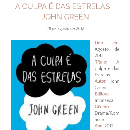
A CULPA É DAS ESTRELAS -
JOHN GREEN
28 de agosto de 2012
Lido em
:
Agosto de
2012
Título
: A
Culpa é das
Estrelas
Autor
: John
Green
Editora
:
Intrínseca
Gênero
:
Drama/Rom
ance
Ano
: 2012