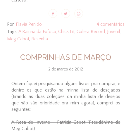
certeza...
Por:
Flavia Penido
4 comentários
Tags:
A Rainha da Fofoca
,
Chick Lit
,
Galera Record
,
Juvenil
,
Meg Cabot
,
Resenha
COMPRINHAS DE MARÇO
2 de março de 2012
Ontem fiquei pesquisando alguns livros pra comprar, e
dentre os que estão na minha lista de desejados
(tirando as duas coleções da minha lista de desejos
que não são prioridade pra mim agora), comprei os
seguintes:
A Rosa do Inverno - Patricia Cabot (Pseudônimo de
Meg Cabot)