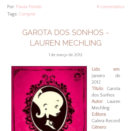
Por:
Flavia Penido
4 comentários
Tags:
Comprei
GAROTA DOS SONHOS -
LAUREN MECHLING
1 de março de 2012
Lido em
:
Janeiro de
2012
Título
: Garota
dos Sonhos
Autor
: Lauren
Mechling
Editora
:
Galera Record
Gênero
: