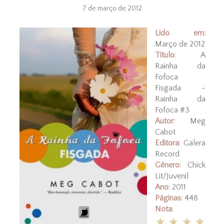
7 de março de 2012
Lido em:
Março de 2012
Título
: A
Rainha da
Fofoca
Fisgada -
Rainha da
Fofoca #3
Autor
: Meg
Cabot
Editora
: Galera
Record
Gênero
: Chick
Lit/Juvenil
Ano
: 2011
Páginas
: 448
Nota
:
★★★★