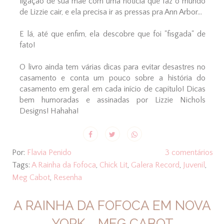
ligação de sua mãe com uma notícia que faz o mundo
de Lizzie cair, e ela precisa ir as pressas pra Ann Arbor...
E lá, até que enfim, ela descobre que foi "fisgada" de
fato!
O livro ainda tem várias dicas para evitar desastres no
casamento e conta um pouco sobre a história do
casamento em geral em cada início de capítulo! Dicas
bem humoradas e assinadas por Lizzie Nichols
Designs! Hahaha!
Por:
Flavia Penido
3 comentários
Tags:
A Rainha da Fofoca
,
Chick Lit
,
Galera Record
,
Juvenil
,
Meg Cabot
,
Resenha
A RAINHA DA FOFOCA EM NOVA
YORK - MEG CABOT