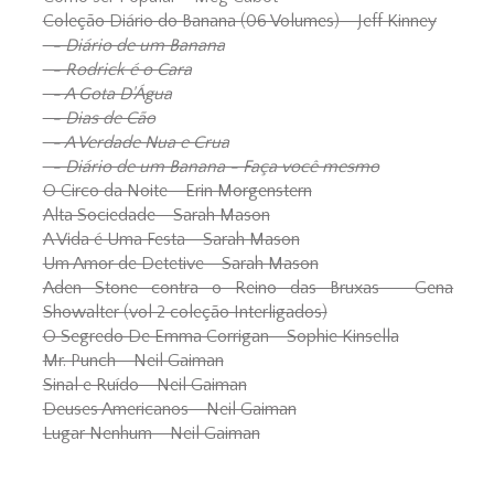
Coleção Diário do Banana (06 Volumes) - Jeff Kinney
- Diário de um Banana
- Rodrick é o Cara
- A Gota D'Água
- Dias de Cão
- A Verdade Nua e Crua
- Diário de um Banana - Faça você mesmo
O Circo da Noite - Erin Morgenstern
Alta Sociedade - Sarah Mason
A Vida é Uma Festa - Sarah Mason
Um Amor de Detetive - Sarah Mason
Aden Stone contra o Reino das Bruxas - Gena
Showalter (vol 2 coleção Interligados)
O Segredo De Emma Corrigan - Sophie Kinsella
Mr. Punch - Neil Gaiman
Sinal e Ruído - Neil Gaiman
Deuses Americanos - Neil Gaiman
Lugar Nenhum - Neil Gaiman