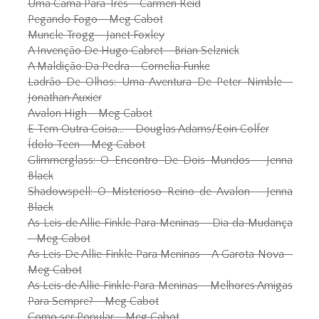
Uma Cama Para Três - Carmen Reid
Pegando Fogo - Meg Cabot
Muncle Trogg - Janet Foxley
A Invenção De Hugo Cabret - Brian Selznick
A Maldição Da Pedra - Cornelia Funke
Ladrão De Olhos: Uma Aventura De Peter Nimble -
Jonathan Auxier
Avalon High - Meg Cabot
E Tem Outra Coisa... - Douglas Adams/Eoin Colfer
Ídolo Teen - Meg Cabot
Glimmerglass: O Encontro De Dois Mundos - Jenna
Black
Shadowspell: O Misterioso Reino de Avalon - Jenna
Black
As Leis de Allie Finkle Para Meninas - Dia da Mudança
- Meg Cabot
As Leis De Allie Finkle Para Meninas - A Garota Nova -
Meg Cabot
As Leis de Allie Finkle Para Meninas - Melhores Amigas
Para Sempre? - Meg Cabot
Como ser Popular - Meg Cabot