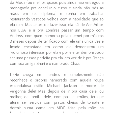
da Moda (ou melhor, quase, pois ainda não entregou a
monografia pra concluir o curso e ainda não pôs as
mãos em seu diploma) e sonha em trabalhar
restaurando vestidos velhos com a habilidade que só
ela tem. Mas antes de fazer isso, ela sái de Ann Arbor,
nos EUA, e ir pra Londres passar um tempo com
Andrew, com quem namorou pela internet por míseros
3 meses depois de ter ficado com ele uma única vez e
ficado encantada em como ele demonstrou um
"volumoso interesse" por ela e por ele ter demonstrado
ser uma pessoa perfeita pra ela, em vez de ir pra França
com sua amiga Shari e o namorado Chaz.
Lizzie chega em Londres e simplesmente não
reconhece o próprio namorado com aquela roupa
escandalosa estilo Michael Jackson e morre de
vergonha dele! Mas depois de ir pra casa dele, ou
melhor, da família dele, com pais e irmãos, ter que
aturar ser servida com pratos cheios de tomate e
dormir numa cama em MDF feita pela mãe, na