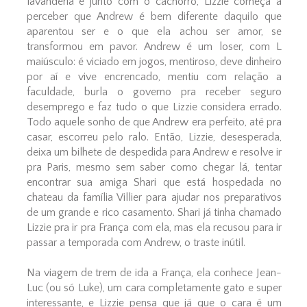
lavanderia e junto com o cachorro, Lizzie começa a
perceber que Andrew é bem diferente daquilo que
aparentou ser e o que ela achou ser amor, se
transformou em pavor. Andrew é um loser, com L
maiúsculo: é viciado em jogos, mentiroso, deve dinheiro
por aí e vive encrencado, mentiu com relação a
faculdade, burla o governo pra receber seguro
desemprego e faz tudo o que Lizzie considera errado.
Todo aquele sonho de que Andrew era perfeito, até pra
casar, escorreu pelo ralo. Então, Lizzie, desesperada,
deixa um bilhete de despedida para Andrew e resolve ir
pra Paris, mesmo sem saber como chegar lá, tentar
encontrar sua amiga Shari que está hospedada no
chateau da família Villier para ajudar nos preparativos
de um grande e rico casamento. Shari já tinha chamado
Lizzie pra ir pra França com ela, mas ela recusou para ir
passar a temporada com Andrew, o traste inútil.
Na viagem de trem de ida a França, ela conhece Jean-
Luc (ou só Luke), um cara completamente gato e super
interessante, e Lizzie pensa que já que o cara é um