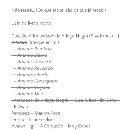
Não resisti... (Os que tachei são os que já recebi)
Lista de livros novos:
Coleção A Irmandade da Adaga Negra (8 volumes) - J.
R. Ward
(até que enfim!)
- Amante Sombrio
- Amante Eterno
- Amante Desperto
- Amante Revelado
- Amante Liberto
- Amante Consagrado
- Amante Vingado
- Amante Meu
Irmandade da Adaga Negra - Guia Oficial da Série -
J.R. Ward
Penelope - Marilyn Kaye
Delírio - Lauren Oliver
Avalon High - A Coroação - Meg Cabot