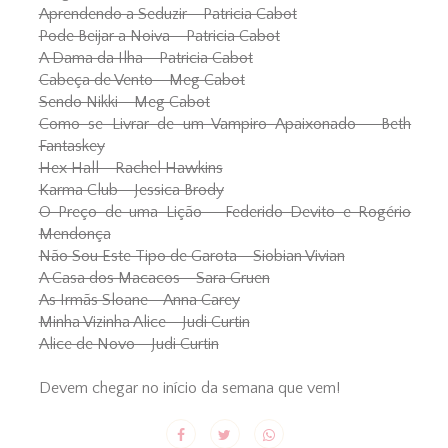
Aprendendo a Seduzir - Patricia Cabot
Pode Beijar a Noiva - Patricia Cabot
A Dama da Ilha - Patricia Cabot
Cabeça de Vento - Meg Cabot
Sendo Nikki - Meg Cabot
Como se Livrar de um Vampiro Apaixonado - Beth
Fantaskey
Hex Hall - Rachel Hawkins
Karma Club - Jessica Brody
O Preço de uma Lição - Federido Devito e Rogério
Mendonça
Não Sou Este Tipo de Garota - Siobian Vivian
A Casa dos Macacos - Sara Gruen
As Irmãs Sloane - Anna Carey
Minha Vizinha Alice - Judi Curtin
Alice de Novo - Judi Curtin
Devem chegar no início da semana que vem!