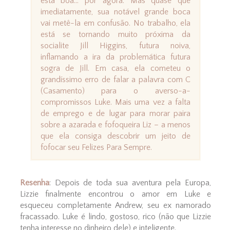
está boa… por agora. Mas quase que
imediatamente, sua notável grande boca
vai metê-la em confusão. No trabalho, ela
está se tornando muito próxima da
socialite Jill Higgins, futura noiva,
inflamando a ira da problemática futura
sogra de Jill. Em casa, ela cometeu o
grandíssimo erro de falar a palavra com C
(Casamento) para o averso-a-
compromissos Luke. Mais uma vez a falta
de emprego e de lugar para morar paira
sobre a azarada e fofoqueira Liz – a menos
que ela consiga descobrir um jeito de
fofocar seu Felizes Para Sempre.
Resenha
: Depois de toda sua aventura pela Europa,
Lizzie finalmente encontrou o amor em Luke e
esqueceu completamente Andrew, seu ex namorado
fracassado. Luke é lindo, gostoso, rico (não que Lizzie
tenha interesse no dinheiro dele) e inteligente.