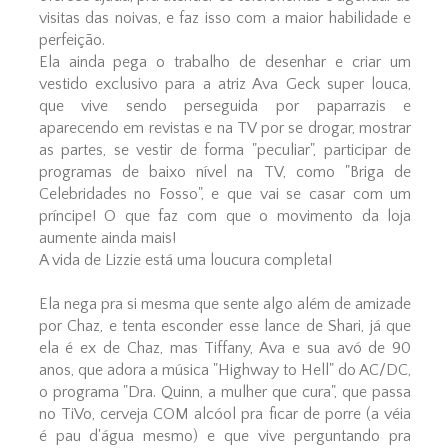
visitas das noivas, e faz isso com a maior habilidade e
perfeição.
Ela ainda pega o trabalho de desenhar e criar um
vestido exclusivo para a atriz Ava Geck super louca,
que vive sendo perseguida por paparrazis e
aparecendo em revistas e na TV por se drogar, mostrar
as partes, se vestir de forma "peculiar", participar de
programas de baixo nível na TV, como "Briga de
Celebridades no Fosso", e que vai se casar com um
príncipe! O que faz com que o movimento da loja
aumente ainda mais!
A vida de Lizzie está uma loucura completa!
Ela nega pra si mesma que sente algo além de amizade
por Chaz, e tenta esconder esse lance de Shari, já que
ela é ex de Chaz, mas Tiffany, Ava e sua avó de 90
anos, que adora a música "Highway to Hell" do AC/DC,
o programa "Dra. Quinn, a mulher que cura", que passa
no TiVo, cerveja COM alcóol pra ficar de porre (a véia
é pau d'água mesmo) e que vive perguntando pra