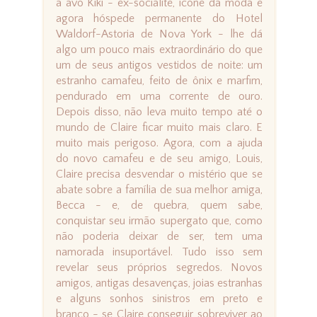
a avó Kiki - ex-socialite, ícone da moda e
agora hóspede permanente do Hotel
Waldorf-Astoria de Nova York - lhe dá
algo um pouco mais extraordinário do que
um de seus antigos vestidos de noite: um
estranho camafeu, feito de ônix e marfim,
pendurado em uma corrente de ouro.
Depois disso, não leva muito tempo até o
mundo de Claire ficar muito mais claro. E
muito mais perigoso. Agora, com a ajuda
do novo camafeu e de seu amigo, Louis,
Claire precisa desvendar o mistério que se
abate sobre a família de sua melhor amiga,
Becca - e, de quebra, quem sabe,
conquistar seu irmão supergato que, como
não poderia deixar de ser, tem uma
namorada insuportável. Tudo isso sem
revelar seus próprios segredos. Novos
amigos, antigas desavenças, joias estranhas
e alguns sonhos sinistros em preto e
branco - se Claire conseguir sobreviver ao