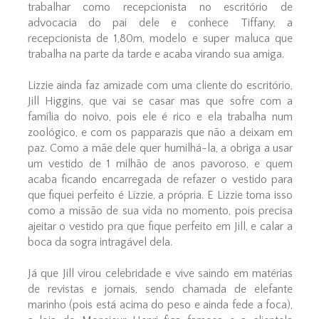
trabalhar como recepcionista no escritório de
advocacia do pai dele e conhece Tiffany, a
recepcionista de 1,80m, modelo e super maluca que
trabalha na parte da tarde e acaba virando sua amiga.
Lizzie ainda faz amizade com uma cliente do escritório,
Jill Higgins, que vai se casar mas que sofre com a
família do noivo, pois ele é rico e ela trabalha num
zoológico, e com os papparazis que não a deixam em
paz. Como a mãe dele quer humilhá-la, a obriga a usar
um vestido de 1 milhão de anos pavoroso, e quem
acaba ficando encarregada de refazer o vestido para
que fiquei perfeito é Lízzie, a própria. E Lizzie toma isso
como a missão de sua vida no momento, pois precisa
ajeitar o vestido pra que fique perfeito em Jill, e calar a
boca da sogra intragável dela.
Já que Jill virou celebridade e vive saindo em matérias
de revistas e jornais, sendo chamada de elefante
marinho (pois está acima do peso e ainda fede a foca),