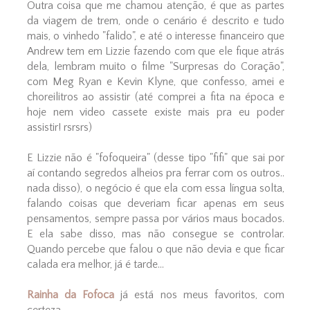
Outra coisa que me chamou atenção, é que as partes
da viagem de trem, onde o cenário é descrito e tudo
mais, o vinhedo "falido", e até o interesse financeiro que
Andrew tem em Lizzie fazendo com que ele fique atrás
dela, lembram muito o filme "Surpresas do Coração",
com Meg Ryan e Kevin Klyne, que confesso, amei e
choreilitros ao assistir (até comprei a fita na época e
hoje nem video cassete existe mais pra eu poder
assistir! rsrsrs)
E Lizzie não é "fofoqueira" (desse tipo "fifi" que sai por
aí contando segredos alheios pra ferrar com os outros..
nada disso), o negócio é que ela com essa língua solta,
falando coisas que deveriam ficar apenas em seus
pensamentos, sempre passa por vários maus bocados.
E ela sabe disso, mas não consegue se controlar.
Quando percebe que falou o que não devia e que ficar
calada era melhor, já é tarde...
Rainha da Fofoca
já está nos meus favoritos, com