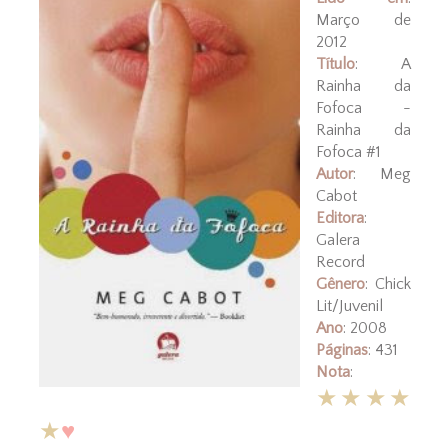
Março de
2012
Título
: A
Rainha da
Fofoca -
Rainha da
Fofoca #1
Autor
: Meg
Cabot
Editora
:
Galera
Record
Gênero
: Chick
Lit/Juvenil
Ano
: 2008
Páginas
: 431
Nota
:
★★★★
★
♥