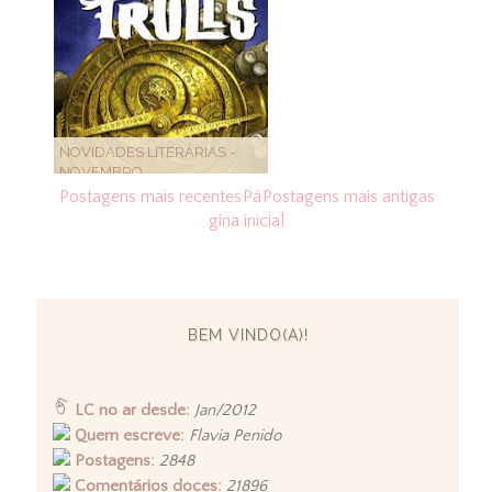
NOVIDADES LITERÁRIAS -
NOVEMBRO
Postagens mais recentes
Pá
Postagens mais antigas
gina inicial
BEM VINDO(A)!
LC no ar desde:
Jan/2012
Quem escreve:
Flavia Penido
Postagens:
2848
Comentários doces:
21896