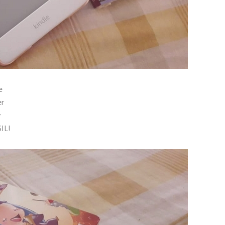
e
er
v
IL!