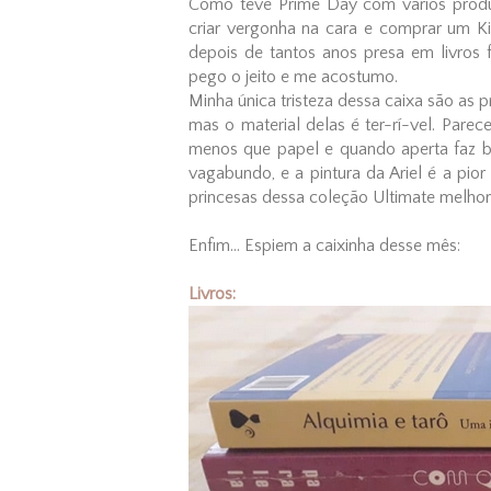
Como teve Prime Day com vários produ
criar vergonha na cara e comprar um K
depois de tantos anos presa em livros 
pego o jeito e me acostumo.
Minha única tristeza dessa caixa são as 
mas o material delas é ter-rí-vel. Pare
menos que papel e quando aperta faz ba
vagabundo, e a pintura da Ariel é a pior 
princesas dessa coleção Ultimate melhore,
Enfim... Espiem a caixinha desse mês:
Livros: