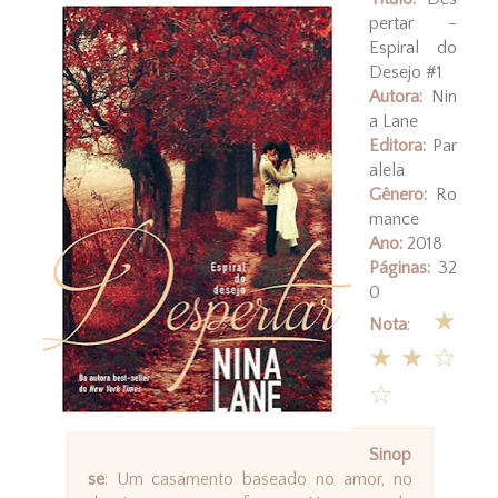
pertar -
Espiral do
Desejo #1
Autora:
Nin
a Lane
Editora:
Par
alela
Gênero:
Ro
mance
Ano:
2018
Páginas:
32
0
★
Nota
:
★★
☆
☆
Sinop
se
: Um casamento baseado no amor, no