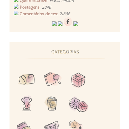
Quem escreve:
Flavia Penido
Postagens:
2848
Comentários doces:
21896
CATEGORIAS