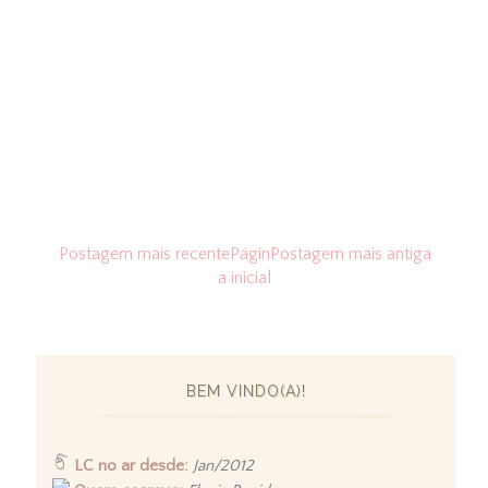
Postagem mais recente
Págin
Postagem mais antiga
a inicial
BEM VINDO(A)!
LC no ar desde:
Jan/2012